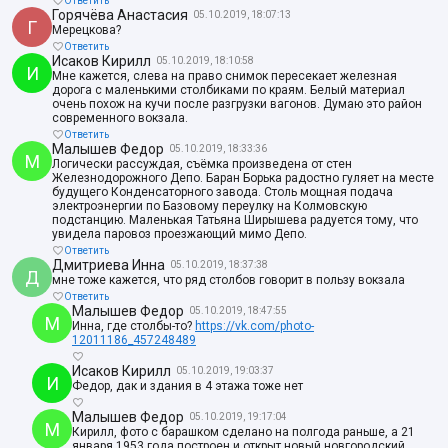
Ответить
Горячёва Анастасия
05.10.2019, 18:07:13
Г
Мерецкова?
Ответить
Исаков Кирилл
05.10.2019, 18:10:58
И
Мне кажется, слева на право снимок пересекает железная
дорога с маленькими столбиками по краям. Белый материал
очень похож на кучи после разгрузки вагонов. Думаю это район
современного вокзала.
Ответить
Малышев Федор
05.10.2019, 18:33:36
М
Логически рассуждая, съёмка произведена от стен
Железнодорожного Депо. Баран Борька радостно гуляет на месте
будущего Конденсаторного завода. Столь мощная подача
электроэнергии по Базовому переулку на Колмовскую
подстанцию. Маленькая Татьяна Ширышева радуется тому, что
увидела паровоз проезжающий мимо Депо.
Ответить
Дмитриева Инна
05.10.2019, 18:37:38
Д
мне тоже кажется, что ряд столбов говорит в пользу вокзала
Ответить
Малышев Федор
05.10.2019, 18:47:55
М
Инна, где столбы-то?
https://vk.com/photo-
12011186_457248489
Исаков Кирилл
05.10.2019, 19:03:37
И
Федор, дак и здания в 4 этажа тоже нет
Малышев Федор
05.10.2019, 19:17:04
М
Кирилл, фото с барашком сделано на полгода раньше, а 21
января 1953 года построен и открыт новый новгородский