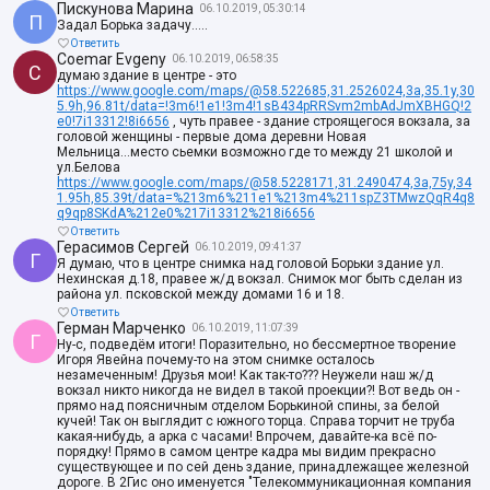
Пискунова Марина
06.10.2019, 05:30:14
П
Задал Борька задачу.....
Ответить
Coemar Evgeny
06.10.2019, 06:58:35
C
думаю здание в центре - это
https://www.google.com/maps/@58.522685,31.2526024,3a,35.1y,30
5.9h,96.81t/data=!3m6!1e1!3m4!1sB434pRRSvm2mbAdJmXBHGQ!2
e0!7i13312!8i6656
, чуть правее - здание строящегося вокзала, за
головой женщины - первые дома деревни Новая
Мельница...место сьемки возможно где то между 21 школой и
ул.Белова
https://www.google.com/maps/@58.5228171,31.2490474,3a,75y,34
1.95h,85.39t/data=%213m6%211e1%213m4%211spZ3TMwzQqR4q8
q9qp8SKdA%212e0%217i13312%218i6656
Ответить
Герасимов Сергей
06.10.2019, 09:41:37
Г
Я думаю, что в центре снимка над головой Борьки здание ул.
Нехинская д.18, правее ж/д вокзал. Снимок мог быть сделан из
района ул. псковской между домами 16 и 18.
Ответить
Герман Марченко
06.10.2019, 11:07:39
Г
Ну-с, подведём итоги! Поразительно, но бессмертное творение
Игоря Явейна почему-то на этом снимке осталось
незамеченным! Друзья мои! Как так-то??? Неужели наш ж/д
вокзал никто никогда не видел в такой проекции?! Вот ведь он -
прямо над поясничным отделом Борькиной спины, за белой
кучей! Так он выглядит с южного торца. Справа торчит не труба
какая-нибудь, а арка с часами! Впрочем, давайте-ка всё по-
порядку! Прямо в самом центре кадра мы видим прекрасно
существующее и по сей день здание, принадлежащее железной
дороге. В 2Гис оно именуется "Телекоммуникационная компания