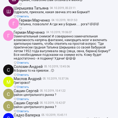
Герман, позволяю Вам опознать и меня😊
Ширышева Татьяна
04.10.2019, 05:23:11
Ш
Здрасьте, приехали, какая овечка.это же Борька!!!
Ответить
Герман Марченко
04.10.2019, 18:01:50
Г
Татьяна, позвольте! А где же у Борьки..... рога? 🤣🤣🤣
Герман Марченко
04.10.2019, 19:06:07
Г
Замечательный снимок! И совершенно замечательная
возможность напрячь фантазию, наморщить мозг и включить
зрительную память, чтобы ответить на простой вопрос: "Где
практически грудная Татьяна Ширышева со своей бабушкой
летом 1952 года выгуливала овцу (овца, овна, барана) Борьку?"
Все необходимые подсказки на снимке есть. Кому будет
недостаточно - я подкину! Удачи! 😃😃😃
Ответить
Солохин Андрей
05.10.2019, 13:45:06
С
А Борька то на привязи...🙂
Ответить
Маслов Андрей
05.10.2019, 15:37:36
М
Григорово?
Ответить
Сашин Сергей
05.10.2019, 15:41:22
С
район центрального рынка ?
Ответить
Сашин Сергей
05.10.2019, 15:42:07
С
район центрального рынка ?
Ответить
Садко Валерка
05.10.2019, 15:45:11