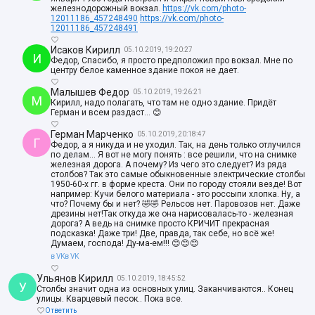
железнодорожный вокзал.
https://vk.com/photo-
12011186_457248490
https://vk.com/photo-
12011186_457248491
Исаков Кирилл
05.10.2019, 19:20:27
И
Федор, Спасибо, я просто предположил про вокзал. Мне по
центру белое каменное здание покоя не дает.
Малышев Федор
05.10.2019, 19:26:21
М
Кирилл, надо полагать, что там не одно здание. Придёт
Герман и всем раздаст... 😊
Герман Марченко
05.10.2019, 20:18:47
Г
Федор, а я никуда и не уходил. Так, на день только отлучился
по делам... Я вот не могу понять : все решили, что на снимке
железная дорога. А почему? Из чего это следует? Из ряда
столбов? Так это самые обыкновенные электрические столбы
1950-60-х гг. в форме креста. Они по городу стояли везде! Вот
например: Кучи белого материала - это россыпи хлопка. Ну, а
что? Почему бы и нет? 🤣🤣 Рельсов нет. Паровозов нет. Даже
дрезины нет!Так откуда же она нарисовалась-то - железная
дорога? А ведь на снимке просто КРИЧИТ прекрасная
подсказка! Даже три! Две, правда, так себе, но всё же!
Думаем, господа! Ду-ма-ем!!! 😊😊😊
в VK
в VK
Ульянов Кирилл
05.10.2019, 18:45:52
У
Столбы значит одна из основных улиц. Заканчиваются.. Конец
улицы. Кварцевый песок.. Пока все.
Ответить