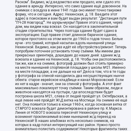
Раском". Видимо, ж/д ведомство или продало, или сдало это
здание в аренду. Интересно, что само здание ещё довоенное. На
снимках с воздуха в июне 1941 года оно имеет точно такуюже
форму, что и сегодня. Адрес: Нехинская, д. 18. Введите этот
адрес в поисковик и вам будет выдан результат: "Дистанция пути
"ПЧ-28 Новгород"". Не шухры-мухры! Правее этого здания, через
дом, мы видим наш вокзал. Он находится в заключительной
стадии строительства. Через полгода здание будет сдано в
эксплуатацию. Ещё правее стоит длинное барачное здание,
которое простояло на этом месте до 1960-х годов точно. Белые
кучи - это гравий, который насыпан вдоль нынешней улицы
Нехинской. Видимо, как раз идёт её обустройство/ремонт. Теперь
попробуем поточнее установить точку съёмки. Мы имеем два
прекрасных ориентира, дошедших до наших дней: здание ж/д
вокзала и здание на Нехинской, д. 18. Чтобы они расположились
так же, как и на снимке, фотограф должен был стоять примерно
на месте нынешней спортивной площадки у школы №21. Именно
на месте площадки, а не дальше на юг! Дело в том, что в те годы
у фотографа за спиной находились два несуществующих нынче
обекта: старое еврейское кладбище и канал Морозовский. Если
их нет в кадре - значит, они за спиной у фотографа. А этот факт
максимально локализует точку съёмки. Таким образом, люди и
животное находятся на пустыре, где впоследствии будет
построена школа №21, слева от людей пройдёт ул. Октябрьская, а
ещё левее неё пройдёт Ж\Д ветка на Мостищи. На снимке её ещё
нет. Она появится только в конце 1960-х, когда основная ветка от
СТАРОГО вокзала будет демонтирована в районе пр. К.Маркса.
Линия от НОВОГО вокзала пересечёт Нехинскую улицу и
возникнет проклинаемый всеми нынешний ж/д переезд на
Нехинской! В наших альбомах есть несколько снимков, на
которых в кадр попал интересующий нас район. Нужно просто
внимательно полистать содержимое! Некоторые фрагменты таких