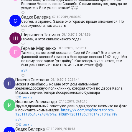
Большое Человеческое Спасибо. С вами свяжутся, никуда не
уходите, к Вам уже выехали! 🤣🤣
Садко Валерка
07.10.2019, 20:50:30
С
Сергей, и странно. Здесь оно гораздо проще опознается. По
совокупности, так сказать.
Ширышева Татьяна
08.10.2019, 04:14:56
Ш
Герман, а этот снимок какого года?
Герман Марченко
08.10.2019, 05:33:11
Г
Татьяна, на который сослался Сергей Листов? Это снимок
финнской военной группы в Новгороде осенью 1942 года. Мы
по нему проводили "угадайку". Как теперь выясняется, там
был дан ОШИБОЧНЫЙ ПРАВИЛЬНЫЙ ответ! 😊😊
в VK
Плиева Светлана
06.10.2019, 20:31:44
П
может я ошибаюсь, но мне этот дом напоминает
железнодорожную поликлинику, которая стоит во дворе Карла
Маркса, вернее, теперь Воскресенского бульвара
Ответить
Иванович Александр
07.10.2019, 05:40:10
И
Друзья,правильный ответ уже давно дан,просто нажмите на фото
и почитайте комментарии.
https://vk.com/vnpfoto?z=photo-
12011186_457248476%2Falbum-12011186_110149310%2Frev
в VK
Ответить
Садко Валерка
07.10.2019, 20:48:43