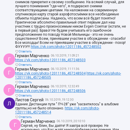
снимков прикрепил к своему сообщению. На всякий случай, для
лучшего понимания "где-чего", я подкрасил снимки
соответствующими цветами. На наложении на современную
спутниковую карту старой аэрофотосъёмки все необходимые
объекты подписаны. Надеюсь, что всем всё будет понятно!
Практически абсолютно правильный ответ первым дал наш
участник с трудно произносимым ником Evgen Coemar (кстати, не
в первый раз). Браво! Не будем учитывать его ошибочное
предположение по поводу Новой Мельницы - это не очень
существенно! Всем, принявшим участие в обсуждении - спасибо!
Все молодцы! Всем не принявшим участие в обсуждении - позор!
ФУУУУ!!!
https://vk.com/photo-12011186_457248502
Ответить
Герман Марченко
06.10.2019, 11:09:21
Г
https://vk.com/photo-12011186_457248503
Ответить
Герман Марченко
06.10.2019, 11:11:36
Г
https://vk.com/photo-12011186_457248504
https://vk.com/photo-
12011186_457248505
Ответить
Герман Марченко
06.10.2019, 12:32:49
Г
https://vk.com/photo-12011186_457248506
Ответить
Листов Сергей
06.10.2019, 19:12:30
Л
Здание Дистанции пути " ПЧ-28" уже "засветилось" в альбоме
группы,но не было опознано.
https://vk.com/photo-
12011186_457248514
Ответить
Герман Марченко
06.10.2019, 20:10:10
Г
Сергей, ну блин, Вы даёте! Я завтра всё проверю. Не
исключено, что Вас ждёт микро-Нобелевская премия. Или