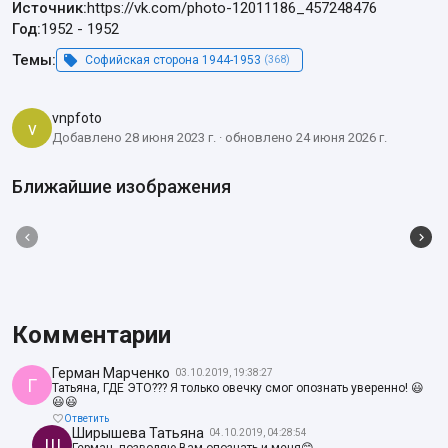
Источник:
https://vk.com/photo-12011186_457248476
Год:
1952
-
1952
Темы:
Софийская сторона 1944-1953
(368)
vnpfoto
v
Добавлено 28 июня 2023 г. · обновлено 24 июня 2026 г.
Ближайшие изображения
Комментарии
Герман Марченко
03.10.2019, 19:38:27
Г
Татьяна, ГДЕ ЭТО??? Я только овечку смог опознать уверенно! 😃
😃😃
Ответить
Ширышева Татьяна
04.10.2019, 04:28:54
Ш