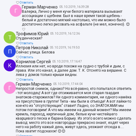
Ответить
Герман Марченко
05.10.2019, 16:39:28
Г
Валерка, Лично у меня кучи белого материала вызывают
ассоциации с щебнем. Был в наше время такой щебень -
белый и достаточно мягкий настолько, что им можно было
достаточно легко рисовать на асфальте (не мел, конечно). 😊
Трофимов Юрий
05.10.2019, 16:12:36
Т
Студенческая?
Ответить
Петров Николай
05.10.2019, 16:19:50
П
Сейчас улица. Белова
Ответить
Корнилов Сергей
05.10.2019, 17:16:47
К
Иллюзия или нет, но вроде похоже на судно с трубой и дым, с
права. Или это канал, а далее дом. Т. К. Отснято на вершине. С
лева у домов только крыши видны.
Ответить
Герман Марченко
05.10.2019, 17:44:04
Г
Непростой снимок, однако? Но всё-равно, кто попытался ответить
- тот молодец! А вот где отсиживается моя старая гвардия
знатоков-старожилов? Ни одного комментария, ни одного намёка
на присутствие в группе! Типа - мы были в отъезде! А вот лайки-то
кое-кто из "отсутствующих" ставит! Ладно, со ЗНАТОКАМИ мы
потом поговорим! А что мы имеем на данный момент? Мы имеем
кремль, пароход, кирпичный дом, белые кучи чистейшего
кварцевого песка и барана Борьку. Из этого всего можно сделать
вывод: место это все новгородцы прекрасно знают, ездят через
него на работу кажый день, живут здесь, уезжают отсюда в....
Пока хватит подсказок! 😊😊