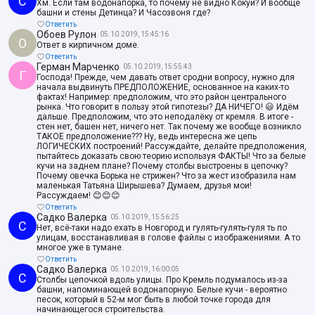
С
Хм. Если там водонапорка, то почему не видно Кокуй? И вообще
башни и стены Детинца? И Часозвоня где?
Ответить
Обоев Рулон
05.10.2019, 15:45:16
О
Ответ в кирпичном доме.
Ответить
Герман Марченко
05.10.2019, 15:55:43
Г
Господа! Прежде, чем давать ответ сродни вопросу, нужно для
начала выдвинуть ПРЕДПОЛОЖЕНИЕ, основанное на каких-то
фактах! Например: предположим, что это район центрального
рынка. Что говорит в пользу этой гипотезы? ДА НИЧЕГО! 😃 Идём
дальше. Предположим, что это неподалёку от кремля. В итоге -
стен нет, башен нет, ничего нет. Так почему же вообще возникло
ТАКОЕ предположение??? Ну, ведь интересна же цепь
ЛОГИЧЕСКИХ построений! Рассуждайте, делайте предположения,
пытайтесь доказать свою теорию используя ФАКТЫ! Что за белые
кучи на заднем плане? Почему столбы выстроены в цепочку?
Почему овечка Борька не стрижен? Что за жест изобразила нам
маленькая Татьяна Ширышева? Думаем, друзья мои!
Рассуждаем! 😊😊😊
Ответить
Садко Валерка
05.10.2019, 15:56:25
С
Нет, всё-таки надо ехать в Новгород и гулять-гулять-гуля ть по
улицам, восстанавливая в голове файлы с изображениями. А то
многое уже в тумане.
Ответить
Садко Валерка
05.10.2019, 16:00:05
С
Столбы цепочкой вдоль улицы. Про Кремль подумалось из-за
башни, напоминающей водонапорную. Белые кучи - вероятно
песок, который в 52-м мог быть в любой точке города для
начинающегося строительства.