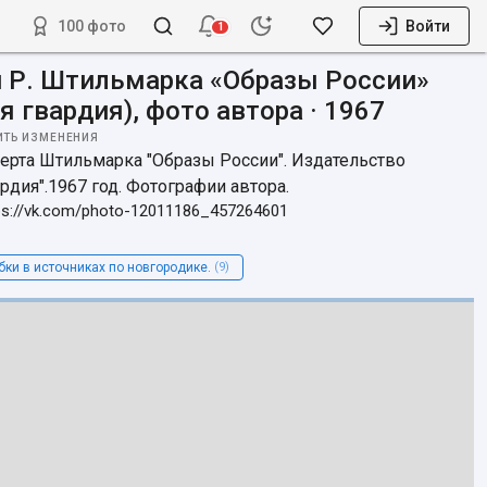
100 фото
Войти
1
и Р. Штильмарка «Образы России»
 гвардия), фото автора · 1967
ИТЬ ИЗМЕНЕНИЯ
ерта Штильмарка "Образы России". Издательство 
рдия".1967 год. Фотографии автора.
ps://vk.com/photo-12011186_457264601
ки в источниках по новгородике.
(9)