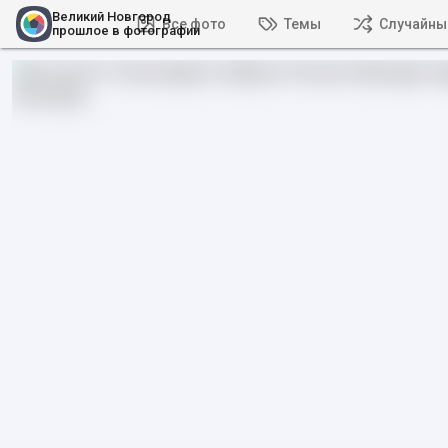
Великий Новгород
Все фото
Темы
Случайны
прошлое в фотографии