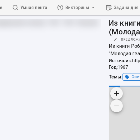
е
Умная лента
Викторины
Задача дня
Из книг
(Молодая
ПРЕДЛОЖ
Из книги Роб
"Молодая гва
Источник:
htt
Год:
1967
Темы:
Ошиб