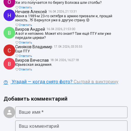
О
Хм это получается по берегу Волхова шли столбы?
Ответить
Нечаев Алексей
16.04.2026, 21:13:31
Н
Меня в 1989-м 23-го октября в армию призвали и, прощай
юность...👋 Вернулся уже в другую страну.😟
Ответить
Вихров Андрей
16.04.2026, 21:53:00
В
А вот и непомню. Может кто знает? Там ещё ПТУ или уже
передали церкви?
Ответить
Синяков Владимир
17.04.2026, 03:35:55
С
Еще ПТУ
Ответить
Вихров Вячеслав
18.04.2026, 16:27:18
В
Юрьевская академия.
Ответить
Угадай — когда снято фото?
Сыграй в викторину
Добавить комментарий
Ваше имя *
Ваш комментарий