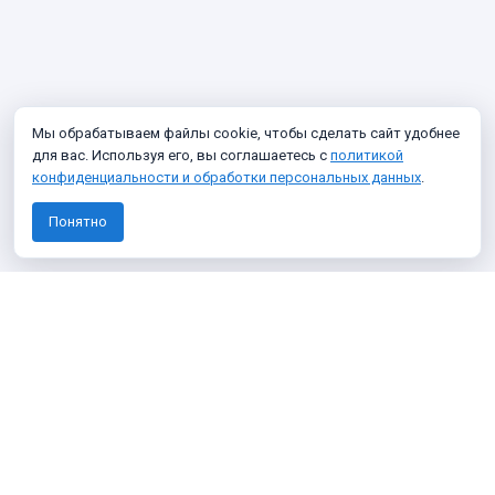
Мы обрабатываем файлы cookie, чтобы сделать сайт удобнее
для вас. Используя его, вы соглашаетесь с
политикой
конфиденциальности и обработки персональных данных
.
Понятно
Узнавайте о новых фото архива
Подписаться
Я даю согласие на
обработку персональных данных
Я согласен получать информационные и рекламные сообщения
О проекте
Политика конфиденциальности
Темы
100 фото
Викторины
Что нового