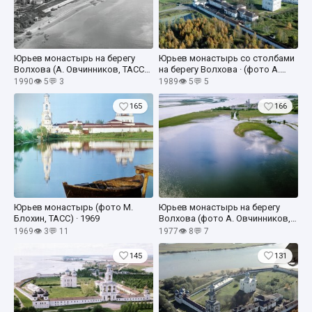
Юрьев монастырь на берегу
Юрьев монастырь со столбами
Волхова (А. Овчинников, ТАСС) ·
на берегу Волхова · (фото А.
10 мая 1990
Овчинников, ТАСС) · 1989
1990
👁 5
💬 3
1989
👁 5
💬 5
165
166
Юрьев монастырь (фото М.
Юрьев монастырь на берегу
Блохин, ТАСС) · 1969
Волхова (фото А. Овчинников,
ТАСС) · 1977
1969
👁 3
💬 11
1977
👁 8
💬 7
145
131