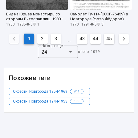
Вид на Юрьев монастырь со
Самолёт Ту-114 (СССР‑76459) в
стороны Витославлиц · 1980–
Новгороде (фото Фёдоров) ·
1985
1970–1991
1980–1985
👁 3
💬 1
1970–1991
👁 5
💬 8
1
2
3
43
44
45
...
На странице
24
всего: 1079
Похожие теги
Окрестн. Новгорода 1954-1969
911
Окрестн. Новгорода 1944-1953
139