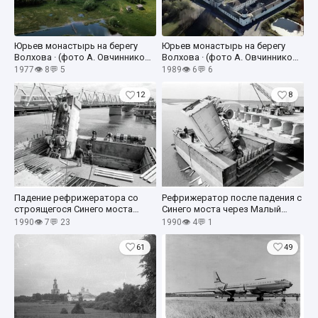
Юрьев монастырь на берегу
Юрьев монастырь на берегу
Волхова · (фото А. Овчинников)
Волхова · (фото А. Овчинников,
· 1977
ТАСС) · 1989
1977
👁 8
💬 5
1989
👁 6
💬 6
12
8
Падение рефрижератора со
Рефрижератор после падения с
строящегося Синего моста
Синего моста через Малый
через Малый Волховец (фото А.
Волховец (А. Овчинников, ТАСС)
1990
👁 7
💬 23
1990
👁 4
💬 1
Овчинников, ТАСС) · 1990
· 21 июня 1990
61
49