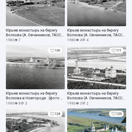
Юрьев монастырь на берегу
Юрьев монастырь на берегу
Волхова (А. Овчинников, ТАСС) ·
Волхова (А. Овчинников, ТАСС) ·
26 августа 1983
июнь 1980
1983
👁 7
1980
👁 4
💬 4
105
111
Юрьев монастырь на берегу
Юрьев монастырь на берегу
Волхова в Новгороде · (фото А.
Волхова (А. Овчинников, ТАСС) ·
Овчинников, ТАСС) · 1990
10 мая 1990
1990
👁 8
💬 3
1990
👁 3
💬 2
124
123