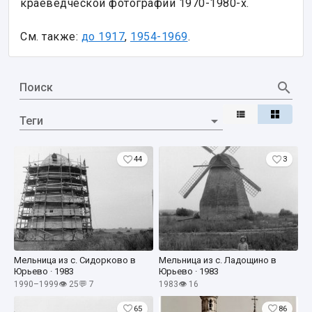
краеведческой фотографии 1970-1980-х.

См. также: 
до 1917
, 
1954-1969
.
Поиск
Теги
44
3
Мельница из с. Сидорково в
Мельница из с. Ладощино в
Юрьево · 1983
Юрьево · 1983
1990–1999
👁 25
💬 7
1983
👁 16
65
86