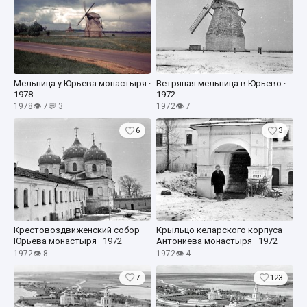
Мельница у Юрьева монастыря ·
Ветряная мельница в Юрьево ·
1978
1972
1978
👁 7
💬 3
1972
👁 7
6
3
Крестовоздвиженский собор
Крыльцо келарского корпуса
Юрьева монастыря · 1972
Антониева монастыря · 1972
1972
👁 8
1972
👁 4
7
123