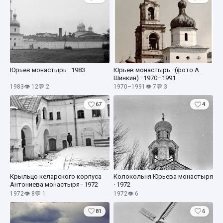
Юрьев монастырь · 1983
Юрьев монастырь · (фото А.
Шинкин) · 1970–1991
1983
👁 12
💬 2
1970–1991
👁 7
💬 3
67
4
Крыльцо келарского корпуса
Колокольня Юрьева монастыря
Антониева монастыря · 1972
· 1972
1972
👁 8
💬 1
1972
👁 6
81
6