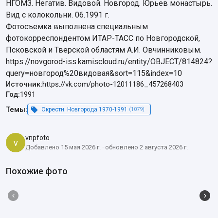
НГОМЗ. Негатив. Видовой. Новгород. Юрьев монастырь. 
Вид с колокольни. 06.1991 г.

Фотосъемка выполнена специальным 
фотокорреспондентом ИТАР-ТАСС по Новгородской, 
Псковской и Тверской областям А.И. Овчинниковым.

https://novgorod-iss.kamiscloud.ru/entity/OBJECT/814824?
query=новгород%20видовая&sort=115&index=10
Источник:
https://vk.com/photo-12011186_457268403
Год:
1991
Темы:
Окрестн. Новгорода 1970-1991
(1079)
vnpfoto
v
Добавлено 15 мая 2026 г. · обновлено 2 августа 2026 г.
Похожие фото