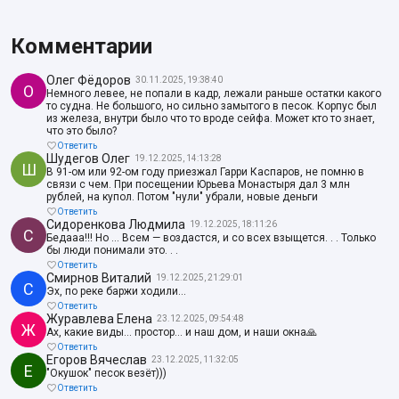
Комментарии
Олег Фёдоров
30.11.2025, 19:38:40
О
Немного левее, не попали в кадр, лежали раньше остатки какого
то судна. Не большого, но сильно замытого в песок. Корпус был
из железа, внутри было что то вроде сейфа. Может кто то знает,
что это было?
Ответить
Шудегов Олег
19.12.2025, 14:13:28
Ш
В 91-ом или 92-ом году приезжал Гарри Каспаров, не помню в
связи с чем. При посещении Юрьева Монастыря дал 3 млн
рублей, на купол. Потом "нули" убрали, новые деньги
Ответить
Сидоренкова Людмила
19.12.2025, 18:11:26
С
Бедааа!!! Но ... Всем — воздастся, и со всех взыщется. . . Только
бы люди понимали это. . .
Ответить
Смирнов Виталий
19.12.2025, 21:29:01
С
Эх, по реке баржи ходили...
Ответить
Журавлева Елена
23.12.2025, 09:54:48
Ж
Ах, какие виды… простор… и наш дом, и наши окна🙏
Ответить
Егоров Вячеслав
23.12.2025, 11:32:05
Е
"Окушок" песок везёт)))
Ответить