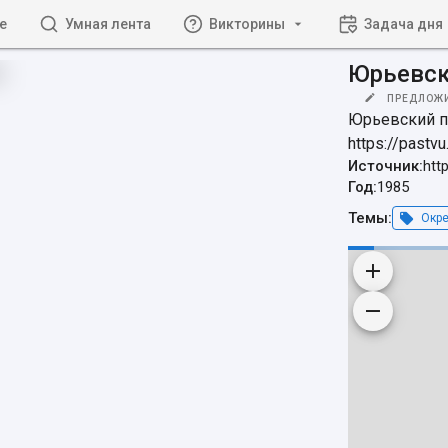
е
Умная лента
Викторины
Задача дня
Юрьевск
ПРЕДЛОЖ
Юрьевский пл
https://past
Источник:
htt
Год:
1985
Темы:
Окре