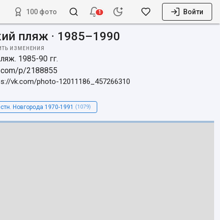
100 фото
Войти
1
ий пляж · 1985–1990
ИТЬ ИЗМЕНЕНИЯ
яж. 1985-90 гг.

vu.com/p/2188855
ps://vk.com/photo-12011186_457266310
стн. Новгорода 1970-1991
(1079)