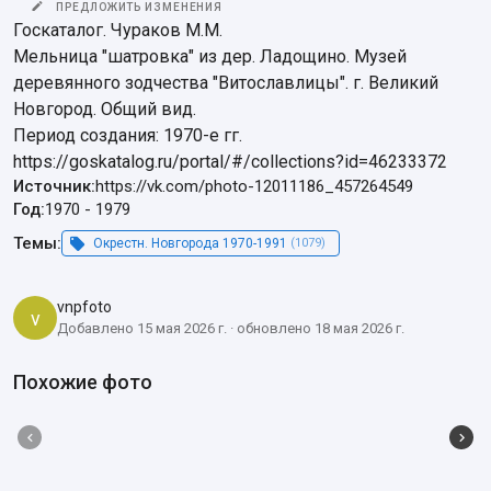
ПРЕДЛОЖИТЬ ИЗМЕНЕНИЯ
Госкаталог. Чураков М.М.

Мельница "шатровка" из дер. Ладощино. Музей 
деревянного зодчества "Витославлицы". г. Великий 
Новгород. Общий вид.

Период создания: 1970-е гг.

https://goskatalog.ru/portal/#/collections?id=46233372
Источник:
https://vk.com/photo-12011186_457264549
Год:
1970
-
1979
Темы:
Окрестн. Новгорода 1970-1991
(1079)
vnpfoto
v
Добавлено 15 мая 2026 г. · обновлено 18 мая 2026 г.
Похожие фото