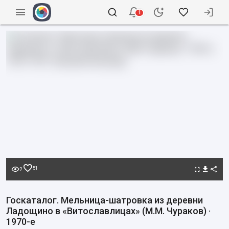
1
51
2
Госкаталог. Мельница-шатровка из деревни
Ладощино в «Витославлицах» (М.М. Чураков) ·
1970-е