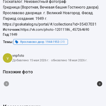
Госкаталог. Неизвестный фотограф

Гридница (Воротная, Вечевая башня Гостиного двора). 
Ярославово дворище. г. Великий Новгород. Фасад.

Период создания: 1949 г.

https://goskatalog.ru/portal/#/collections?id=35437031
Источник:
https://vk.com/photo-12011186_457264690
Год:
1949
Темы:
Ярославово двор. 1944-1953
(20)
vnpfoto
v
Добавлено 15 мая 2026 г. · обновлено 18 мая 2026 г.
Похожие фото