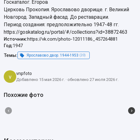
Госкаталог. Егоров

Церковь Прокопия. Ярославово дворище. г. Великий 
Новгород. Западный фасад. До реставрации.

Период создания: предположительно 1947-48 гг.

https://goskatalog.ru/portal/#/collections?id=38872463
Источник:
https://vk.com/photo-12011186_457264881
Год:
1947
Темы:
Ярославово двор. 1944-1953
(20)
vnpfoto
v
Добавлено 15 мая 2026 г. · обновлено 27 июля 2026 г.
Похожие фото