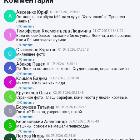
Комментарии
Авсеенко Юрий
01.07.2026, 12:38:45
А
Остановка автобуса № 1 на углу ул. "Хутынская" и "Проспект
Ленина"
Ответить
Тимофеева-Клементьева Людмила
01.07.2026, 16:43:02
Т
Если не ошибаюсь, название было улица Ленина, а не проспект.
Как и Ленинградская улица
Ответить
Станислав Куратов
01.07.2026, 17:33:18
С
Милейшее фото
Ответить
Абаков Павел
01.07.2026, 18:55:44
А
Пр. Ленина остановка кажется Студенческая, справа стадион.
Ответить
Климов Вадим
02.07.2026, 05:34:38
К
Милота. Жили же как люди.
Ответить
Крутикова Ольга
02.07.2026, 08:33:45
К
Странное фото. Плащ, сарафан, конечности у людей корявые.
Ответить
Борунова Татьяна
05.07.2026, 07:35:43
Б
Где это? Тишина, уверенность, покой.
Ответить
Березовский Александр
05.07.2026, 08:47:43
Б
Машины, совсем не мешали пешеходам
Ответить
Петров Игорь
06.07.2026, 03:24:04
П