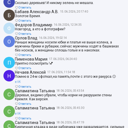
С
Сколько деревьев! И никому зелень не мешала.
Ответить
Бабаев Александр А.В.
15.06.2026, 20:17:40
Б
Золотое Время.
Ответить
Федоров Владимир
16.06.2026, 12:34:35
Ф
Новгород, а кто а фотографии?
Ответить
Орлов Влад
16.06.2026, 19:02:14
О
Раньше женщины носили юбки и платья не выше колена, а
мужчины брюки и рубашки; сейчас мужчины ходят в башмаках
без носков, а женщины сплошь голые и в наколках.
Ответить
Пименова Мария
17.06.2026, 06:24:40
П
Приятно посмотреть !💕
Ответить
Нечаев Алексей
17.06.2026, 11:54:18
Н
Помню в 24-м сфоткал,на память,почти с этого же ракурса.🙂
в VK
Ответить
Саламатина Татьяна
18.06.2026, 05:43:54
С
Деревья, видимо убрали, чтобы корни не разрушили стены
Кремля. Как версия.
Ответить
Саламатина Татьяна
18.06.2026, 05:45:30
С
в VK
Ответить
Саламатина Татьяна
18.06.2026, 05:47:19
С
Кирпичная кладка в виде заборчика уже разваливается, сильные