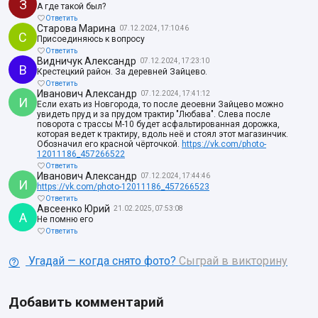
З
А где такой был?
Ответить
Старова Марина
07.12.2024, 17:10:46
С
Присоединяюсь к вопросу
Ответить
Видничук Александр
07.12.2024, 17:23:10
В
Крестецкий район. За деревней Зайцево.
Ответить
Иванович Александр
07.12.2024, 17:41:12
И
Если ехать из Новгорода, то после деоевни Зайцево можно
увидеть пруд и за прудом трактир "Любава". Слева после
поворота с трассы М-10 будет асфальтированная дорожка,
которая ведет к трактиру, вдоль неё и стоял этот магазинчик.
Обозначил его красной чёрточкой.
https://vk.com/photo-
12011186_457266522
Ответить
Иванович Александр
07.12.2024, 17:44:46
И
https://vk.com/photo-12011186_457266523
Ответить
Авсеенко Юрий
21.02.2025, 07:53:08
А
Не помню его
Ответить
Угадай — когда снято фото?
Сыграй в викторину
Добавить комментарий