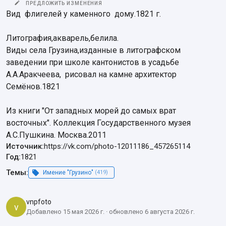
ПРЕДЛОЖИТЬ ИЗМЕНЕНИЯ
Вид  флигелей у каменного  дому.1821 г.

Литография,акварель,белила.

Виды села Грузина,изданные в литографском 
заведении при школе кантонистов в усадьбе 
А.А.Аракчеева,  рисовал на камне архитектор 
Семёнов.1821

Из книги "От западных морей до самых врат 
восточных". Коллекция Государственного музея 
А.С.Пушкина. Москва.2011
Источник:
https://vk.com/photo-12011186_457265114
Год:
1821
Темы:
Имение "Грузино"
(419)
vnpfoto
v
Добавлено 15 мая 2026 г. · обновлено 6 августа 2026 г.