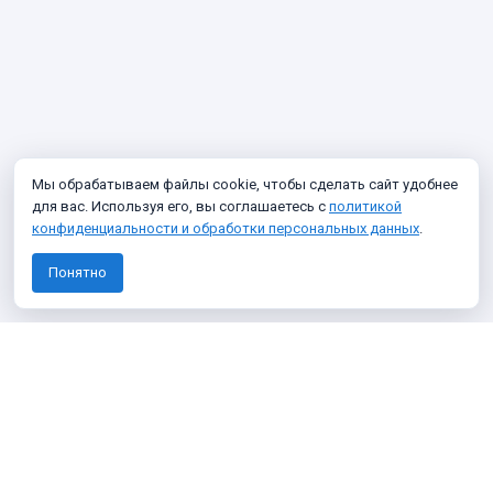
Мы обрабатываем файлы cookie, чтобы сделать сайт удобнее
для вас. Используя его, вы соглашаетесь с
политикой
конфиденциальности и обработки персональных данных
.
Понятно
Узнавайте о новых фото архива
Подписаться
Я даю согласие на
обработку персональных данных
Я согласен получать информационные и рекламные сообщения