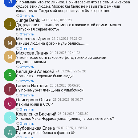
И
Я понимаю, что это личное. Но интересно что за семья и какова
судьба этих людей. Можно бы было не называть фамилии
изначально. Тогда мой вопрос звучал бы корректнее.
Ответить
Junge Denis
24.01.2025, 18:39:28
J
Да, радости не слишком много в жизни этой семьи.. может
напускная серьезность?
Ответить
Малахова Ирина
24.01.2025, 19:25:03
М
Раньше люди на фото не улыбались..........
Ответить
Михеева Лидия
24.01.2025, 19:41:02
М
У меня тоже есть такое же фото, только со своими
родственниками.
Ответить
Велицкий Алексей
24.01.2025, 22:59:20
В
Помню их… хорошие были люди!
Ответить
Ганина Наталья
25.01.2025, 06:06:20
Г
Ну почему же? Женщина с улыбочкой .
Ответить
Олигерова Ольга
25.01.2025, 08:30:07
О
Как мы жили в СССР
Ответить
Коваленко Василий
25.01.2025, 10:53:30
К
Я только Чака Норриса узнал (слева), а остальные кто?..
Ответить
Дубовицкая Елена
25.01.2025, 11:58:30
Д
Пустите уже ребенка в фонтан 😁
Ответить