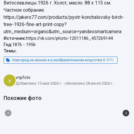
Витославлицы.1926 г. Холст, масло. 88 х 115 см.

Частное собрание.

https://jakero77.com/products/pyotr-konchalovsky-birch-
tree-1926-fine-art-print-copy?
utm_medium=organic&utm_source=yandexsmartcamera
Источник:
https://vk.com/photo-12011186_457269144
Год:
1876
-
1956
Темы:
Новгород на иконах и в изобразительном искусстве II
(873)
vnpfoto
v
Добавлено 15 мая 2026 г. · обновлено 28 июля 2026 г.
Похожие фото