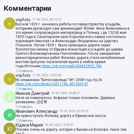
Комментарии
vnpfoto
17.04.2026, 09:13:12
v
Весной 1829 г. начались работы по переустройству усадьбы,
которыми руководил сам архимандрит Фотий. Анна Алексеевна в
это время сопровождала императрицу в Польшу, где 12(24) мая
1829 года в Сенаторском зале Королевского замка состоялась
коронация Николая I и Александры Фёдоровны на Царство
Польское. Летом 1829 г. была проведена дорога через
болотистую низину от Юрьева монастыря к усадьбе до церкви
Святого Великомученика Пантелеймона. После завершения
реконструкционных работ Фотиева дорога стала излюбленным
местом прогулок посетителей музея в любое время
года.Источник;
https://vk.com/wall-200832959_786
Ответить
vnpfoto
17.04.2026, 10:55:48
v
Из альманаха "Витославлицы" №1 2008 год.стр 26
https://vk.com/photo-12011186_457269147
Ответить
Иванов Дмитрий
18.04.2026, 18:08:27
И
Ничё не поменялось. Асфальт только положили. Деревья
узнаваемы :)))☝🤓
Ответить
Иванович Александр
19.04.2026, 05:33:23
И
Не нужно путать Фотиеву дорогу и Юрьевское шоссе
Ответить
Юдина Мария
19.04.2026, 14:29:57
Ю
Похоже очень на дорогу, которая к быкам на Волхове. Ныне там
так ))