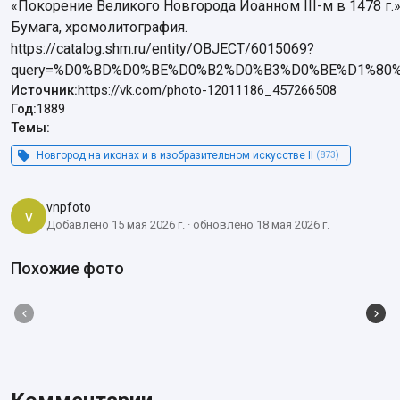
«Покорение Великого Новгорода Иоанном III-м в 1478 г.». 1
Бумага, хромолитография.

https://catalog.shm.ru/entity/OBJECT/6015069?
query=%D0%BD%D0%BE%D0%B2%D0%B3%D0%BE%D1%80%D0
Источник:
https://vk.com/photo-12011186_457266508
Год:
1889
Темы:
Новгород на иконах и в изобразительном искусстве II
(873)
vnpfoto
v
Добавлено 15 мая 2026 г. · обновлено 18 мая 2026 г.
Похожие фото