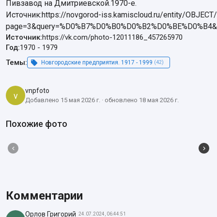
Пивзавод на Дмитриевской.1970-е.

Источник:https://novgorod-iss.kamiscloud.ru/entity/OBJEC
page=3&query=%D0%B7%D0%B0%D0%B2%D0%BE%D0%B4&i
Источник:
https://vk.com/photo-12011186_457265970
Год:
1970
-
1979
Темы:
Новгородские предприятия. 1917 - 1999
(42)
vnpfoto
v
Добавлено 15 мая 2026 г. · обновлено 18 мая 2026 г.
Похожие фото
Комментарии
Орлов Григорий
24.07.2024, 06:44:51