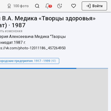
100 фото
Войти
1
и В.А. Медика «Творцы здоровья»
т) · 1987
ИТЬ ИЗМЕНЕНИЯ
ерия Алексеевича Медика "Творцы 
низдат.1987 г.
ps://vk.com/photo-12011186_457264950
ородские предприятия. 1917 - 1999
(42)