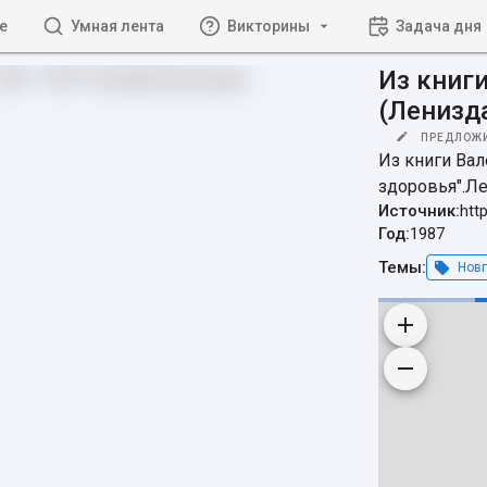
е
Умная лента
Викторины
Задача дня
Из книг
(Ленизда
ПРЕДЛОЖ
Из книги Вал
здоровья".Ле
Источник:
htt
Год:
1987
Темы:
Новг