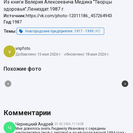
Из книги Валерия Алексеевича Медика "Творцы 
здоровья".Лениздат.1987 г.
Источник:
https://vk.com/photo-12011186_457264943
Год:
1987
Темы:
Новгородские предприятия. 1917 - 1999
(42)
vnpfoto
v
Добавлено 15 мая 2026 г. · обновлено 18 мая 2026 г.
Похожие фото
Комментарии
Чернецкий Андрей
01.02.2024, 11:16:28
Ч
Мне довелось знать Людмилу Ивановну с середины
шестидесятых (ещё с детства) и до её ухода весной 1994 года -