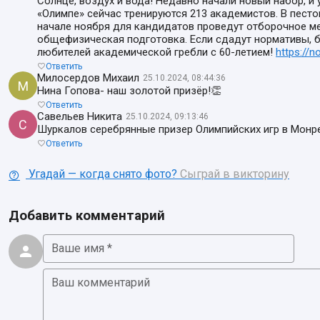
Солнце, воздух и вода! Недавно начали новый набор, и 
«Олимпе» сейчас тренируются 213 академистов. В песто
начале ноября для кандидатов проведут отборочное ме
общефизическая подготовка. Если сдадут нормативы, 
любителей академической гребли с 60-летием!
https://n
Ответить
Милосердов Михаил
25.10.2024, 08:44:36
М
Нина Гопова- наш золотой призёр!👏
Ответить
Савельев Никита
25.10.2024, 09:13:46
С
Шуркалов серебрянные призер Олимпийских игр в Монре
Ответить
Угадай — когда снято фото?
Сыграй в викторину
Добавить комментарий
Ваше имя *
Ваш комментарий