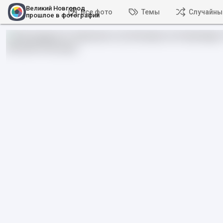
Великий Новгород
Все фото
Темы
Случайны
прошлое в фотографии