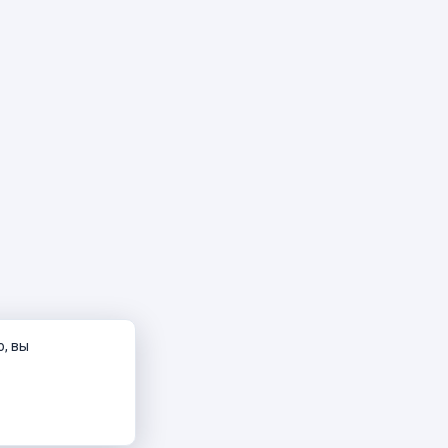
о, вы
.