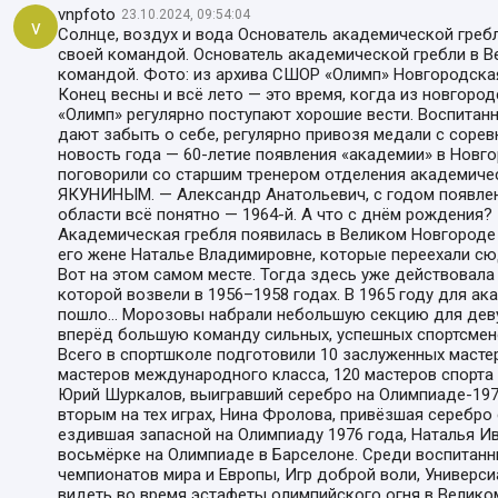
vnpfoto
23.10.2024, 09:54:04
v
Солнце, воздух и вода Основатель академической греб
своей командой. Основатель академической гребли в В
командой. Фото: из архива СШОР «Олимп» Новгородская
Конец весны и всё лето — это время, когда из новгор
«Олимп» регулярно поступают хорошие вести. Воспитан
дают забыть о себе, регулярно привозя медали с сорев
новость года — 60-летие появления «академии» в Новго
поговорили со старшим тренером отделения академиче
ЯКУНИНЫМ. — Александр Анатольевич, с годом появле
области всё понятно — 1964-й. А что с днём рождения?
Академическая гребля появилась в Великом Новгороде
его жене Наталье Владимировне, которые переехали сю
Вот на этом самом месте. Тогда здесь уже действовала
которой возвели в 1956–1958 годах. В 1965 году для а
пошло… Морозовы набрали небольшую секцию для девуш
вперёд большую команду сильных, успешных спортсмен
Всего в спортшколе подготовили 10 заслуженных мастер
мастеров международного класса, 120 мастеров спорта 
Юрий Шуркалов, выигравший серебро на Олимпиаде-197
вторым на тех играх, Нина Фролова, привёзшая серебро
ездившая запасной на Олимпиаду 1976 года, Наталья Ива
восьмёрке на Олимпиаде в Барселоне. Среди воспитанн
чемпионатов мира и Европы, Игр доброй воли, Универси
видеть во время эстафеты олимпийского огня в Великом