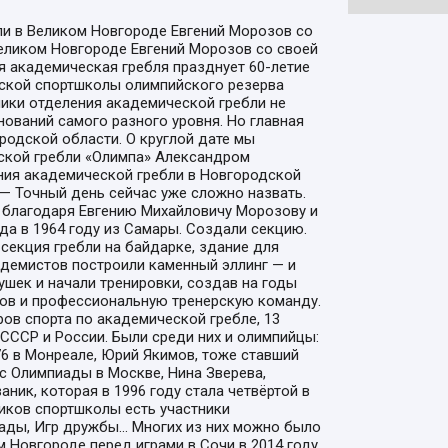
ли в Великом Новгороде Евгений Морозов со
еликом Новгороде Евгений Морозов со своей
 академическая гребля празднует 60-летие
одской спортшколы олимпийского резерва
ники отделения академической гребли не
нований самого разного уровня. Но главная
родской области. О круглой дате мы
ской гребли «Олимпа» Александром
ния академической гребли в Новгородской
 — Точный день сейчас уже сложно назвать.
 благодаря Евгению Михайловичу Морозову и
да в 1964 году из Самары. Создали секцию.
 секция гребли на байдарке, здание для
кадемистов построили каменный эллинг — и
ек и начали тренировки, создав на годы
ов и профессиональную тренерскую команду.
ов спорта по академической гребле, 13
СССР и России. Были среди них и олимпийцы:
6 в Монреале, Юрий Якимов, тоже ставший
 с Олимпиады в Москве, Нина Зверева,
ник, которая в 1996 году стала четвёртой в
иков спортшколы есть участники
ады, Игр дружбы... Многих из них можно было
 Новгороде перед играми в Сочи в 2014 году.