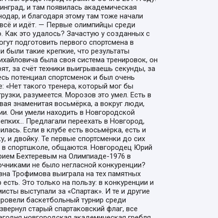
нинград, и там появилась академическая
нодар, и благодаря этому там тоже начали
к всё и идёт. — Первые олимпийцы среди
 Как это удалось? Зачастую у созданных с
огут подготовить первого спортсмена в
 были такие крепкие, что результаты
Михайловича была своя система тренировок, он
ят, за счёт техники выигрываешь секунды, за
есь потенциал спортсменок и был очень
: «Нет такого тренера, который мог бы
узки, разумеется. Морозов это умел. Есть в
ая знаменитая восьмёрка, а вокруг люди,
и. Они умели находить в Новгородской
пких... Предлагали переехать в Новгород,
лась. Если в клубе есть восьмёрка, есть и
, и двойку. Те первые спортсменки до сих
ся в спортшколе, общаются. Новгородец Юрий
рием Бехтеревым на Олимпиаде-1976 в
очниками не было негласной конкуренции?
вна Трофимова выиграла на тех памятных
 есть. Это только на пользу: в конкуренции и
исты выступали за «Спартак». И те и другие
 провели баскетбольный турнир среди
азвернул старый спартаковский флаг, все
 сегодня новгородская академическая гребля