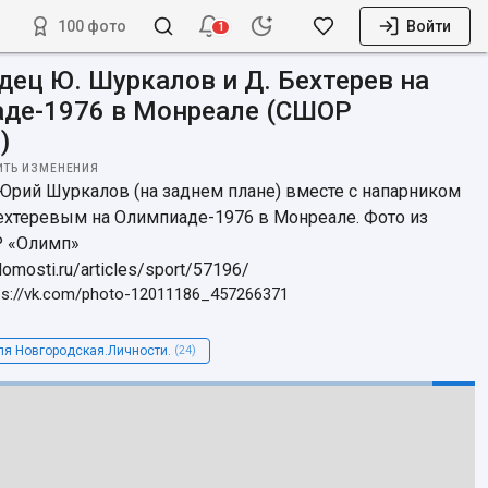
100 фото
Войти
1
дец Ю. Шуркалов и Д. Бехтерев на
де-1976 в Монреале (СШОР
)
ИТЬ ИЗМЕНЕНИЯ
рий Шуркалов (на заднем плане) вместе с напарником 
хтеревым на Олимпиаде-1976 в Монреале. Фото из 
 «Олимп»

domosti.ru/articles/sport/57196/
ps://vk.com/photo-12011186_457266371
я Новгородская.Личности.
(24)