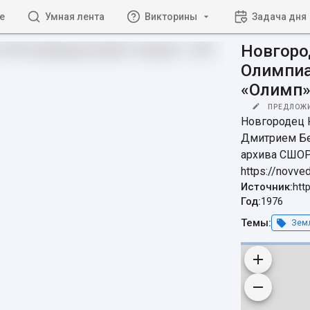
е
Умная лента
Викторины
Задача дня
Новгоро
Олимпиа
«Олимп»
ПРЕДЛОЖ
Новгородец Ю
Дмитрием Бе
архива СШОР
https://novve
Источник:
htt
Год:
1976
Темы:
Земл