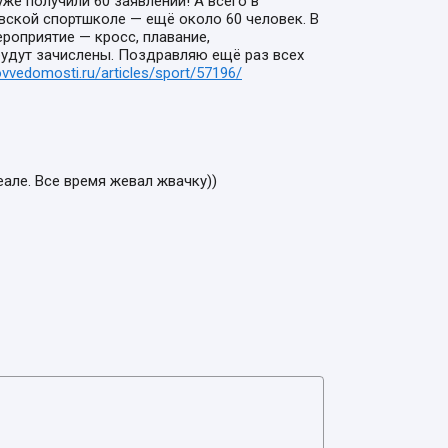
уже получили 60 заявлений! А всего в
вской спортшколе — ещё около 60 человек. В
роприятие — кросс, плавание,
будут зачислены. Поздравляю ещё раз всех
ovvedomosti.ru/articles/sport/57196/
але. Все время жевал жвачку))