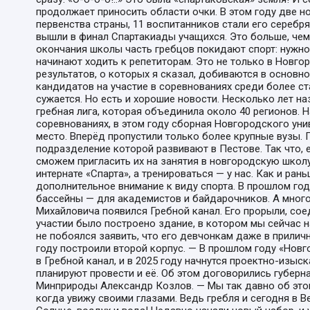
продолжает приносить области очки. В этом году две 
первенства страны, 11 воспитанников стали его серебр
вышли в финал Спартакиады учащихся. Это больше, чем
окончания школы часть гребцов покидают спорт: нужно 
начинают ходить к репетиторам. Это не только в Новгор
результатов, о которых я сказал, добиваются в основн
кандидатов на участие в соревнованиях среди более с
сужается. Но есть и хорошие новости. Несколько лет н
гребная лига, которая объединила около 40 регионов. 
соревнованиях, в этом году сборная Новгородского ун
место. Вперёд пропустили только более крупные вузы. 
подразделение которой развивают в Пестове. Так что, 
сможем пригласить их на занятия в новгородскую школу
интернате «Спарта», а тренироваться — у нас. Как и ра
дополнительное внимание к виду спорта. В прошлом го
бассейны — для академистов и байдарочников. А мног
Михайловича появился Гребной канал. Его прорыли, сое
участии было построено здание, в котором мы сейчас 
не побоялся заявить, что его девчонкам даже в приличн
году построили второй корпус. — В прошлом году «Нов
в Гребной канал, и в 2025 году начнутся проектно-изыск
планируют провести и её. Об этом договорились губерн
Минприроды Александр Козлов. — Мы так давно об этом 
когда увижу своими глазами. Ведь гребля и сегодня в 