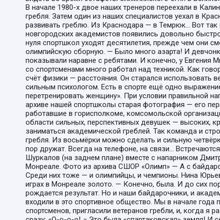
В начале 1980-х двое наших тренеров переехали в Кали
гребля. Затем один из наших специалистов уехал в Крас
развивать греблю. Из Краснодара — в Темрюк... Вот та
новгородских академистов появились довольно быстро.
нуля спортшкол уходят десятилетия, прежде чем они см
олимпийскую сборную. — Было много азарта! И девчонки
показывали наравне с ребятами. И конечно, у Евгения 
со спортсменами много работал над техникой. Как говор
счёт физики — расстояния. Он старался использовать в
сильным психологом. Есть в спорте ещё одно выражение
перетренировать женщину». При условии правильной нагр
архиве нашей спортшколы старая фотография — его перв
работавшие в горисполкоме, комсомольской организаци
области сильных, перспективных девушек — высоких, кре
заниматься академической греблей. Так команда и строи
гребля. Из восьмёрки можно сделать и сильную четвёрку
пор дружат. Всегда на телефоне, на связи... Встречают
Шуркалов (на заднем плане) вместе с напарником Дмит
Монреале. Фото из архива СШОР «Олимп» — А с байдар
Среди них тоже — и олимпийцы, и чемпионы. Нина Юрье
играх в Монреале золото. — Конечно, была. И до сих пор
рождается результат. Но и наши байдарочники, и академ
входили в это спортивное общество. Мы в начале года
спортсменов, пригласили ветеранов гребли, и, когда я р
сразу: «О-о-о-о!..» Это была «спартаковская» земля! И