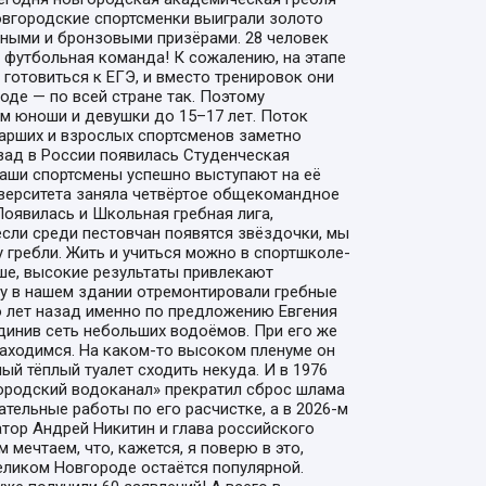
новгородские спортсменки выиграли золото
яными и бронзовыми призёрами. 28 человек
 футбольная команда! К сожалению, на этапе
готовиться к ЕГЭ, и вместо тренировок они
оде — по всей стране так. Поэтому
ом юноши и девушки до 15–17 лет. Поток
тарших и взрослых спортсменов заметно
азад в России появилась Студенческая
Наши спортсмены успешно выступают на её
иверситета заняла четвёртое общекомандное
Появилась и Школьная гребная лига,
если среди пестовчан появятся звёздочки, мы
 гребли. Жить и учиться можно в спортшколе-
ньше, высокие результаты привлекают
ду в нашем здании отремонтировали гребные
о лет назад именно по предложению Евгения
динив сеть небольших водоёмов. При его же
находимся. На каком-то высоком пленуме он
ый тёплый туалет сходить некуда. И в 1976
городский водоканал» прекратил сброс шлама
ательные работы по его расчистке, а в 2026-м
атор Андрей Никитин и глава российского
мечтаем, что, кажется, я поверю в это,
Великом Новгороде остаётся популярной.