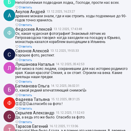
Б
Непотопляемая подводная лодка,, Господи, прости нас всех.
Ответить
Акулов Андрей
13.12.2025, 16:23:27
А
древние монахи знали, где и как строить. ходы подземные до 90-
годов точно хранилсь.
Ответить
Федосеев Алексей
13.12.2025, 17:43:48
Ф
Ох, какая чудесная фотография! Знакомый лётчик из
Петрозаводска говорил- когда заходили на посадку в Юрьево,
монастырь казался кораблем выходящим в Ильмень
Ответить
Сазонов Алексей
13.12.2025, 19:55:33
С
Хорошее фото, респект.
Ответить
Лукшанова Наталья
14.12.2025, 05:42:53
Л
Вот низко в пояс людям, сохранившим для нас историю родимого
края. Какая красота! Стихия, а он стоит. Строили на века. Какие
умельцы наши предки.
Ответить
Батманова Ольга
14.12.2025, 06:02:31
Б
О, какой редкий впечатляющий снимок!👍
Ответить
Фадеева Татьяна
15.12.2025, 08:31:25
Ф
👏👏👏😊🙏спасибо за фото.!
Ответить
Скрылев Александр
15.12.2025, 11:52:43
С
Да, а ведь это же было. Спасибо за фото.
Ответить
Тарасов Евгений
16.12.2025, 11:13:06
Т
Красота! Мне было 4 года, а я помню это наводнение. В деревне