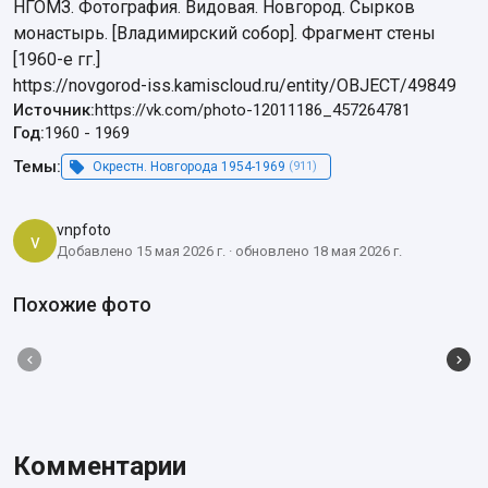
НГОМЗ. Фотография. Видовая. Новгород. Сырков 
монастырь. [Владимирский собор]. Фрагмент стены 
[1960-е гг.]

https://novgorod-iss.kamiscloud.ru/entity/OBJECT/49849
Источник:
https://vk.com/photo-12011186_457264781
Год:
1960
-
1969
Темы:
Окрестн. Новгорода 1954-1969
(911)
vnpfoto
v
Добавлено 15 мая 2026 г. · обновлено 18 мая 2026 г.
Похожие фото
Комментарии