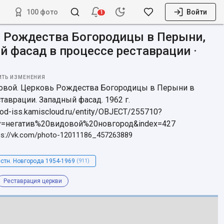
100 фото
Войти
1
 Рождества Богородицы в Перыни,
й фасад в процессе реставрации ·
ИТЬ ИЗМЕНЕНИЯ
довой. Церковь Рождества Богородицы в Перыни в 
таврации. Западный фасад. 1962 г.

rod-iss.kamiscloud.ru/entity/OBJECT/255710?
y=негатив%20видовой%20новгород&index=427
ps://vk.com/photo-12011186_457263889
стн. Новгорода 1954-1969
(911)
Реставрация церкви