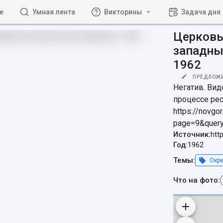
е
Умная лента
Викторины
Задача дня
Церковь
западны
1962
ПРЕДЛОЖ
Негатив. Ви
процессе рес
https://novgo
page=9&quer
Источник:
htt
Год:
1962
Темы:
Окре
Что на фото: