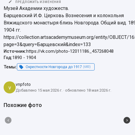
ПРЕДЛОЖИТЬ ИЗМЕНЕНИЯ
Музей Академии художеств.

Барщевский И.Ф. Церковь Вознесения и колокольня 
Вяжищского монастыря близь Новгорода. Общий вид. 18
1904 гг.

https://collection.artsacademymuseum.org/entity/OBJECT/1
page=3&query=Барщевский&index=133
Источник:
https://vk.com/photo-12011186_457268048
Год:
1890
-
1904
Темы:
Окрестности Новгорода до 1917
(683)
vnpfoto
v
Добавлено 15 мая 2026 г. · обновлено 18 мая 2026 г.
Похожие фото