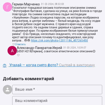
Герман Марченко
31.03.2024, 08:32:03
Г
Госкаталог порадовал весьма поэтичным описанием снимка:
"Фотография бытовая, сделана на улице, на реке Волхов в городе
Новгороде. На снимке запечатлена ладья экспедиции
«Ушкуйники».Лодка оснащена парусом, на котором изображена
роза ветров, в центре эмблемы – белый медведь. На носу лодки
в белой рубахе сидит мужчина. С правого края над водой
поднято весло. На заднем плане деревья и здания, справа
подъемный кран. По краям изображения белая прямоугольная
рамка". 😊👍 Правда, несколько озадачило, что новгородский
крест автор описания почему-то идентифицировал, как розу
ветров... 😳😳
https://vk.com/photo-12011186_457265450
Ответить
Александр-Панкратов Иерей
31.03.2024, 10:39:07
А
[id5014218|Герман], советское атеистическое описание😊
Угадай — когда снято фото?
Сыграй в викторину
Добавить комментарий
Ваше имя *
Ваш комментарий