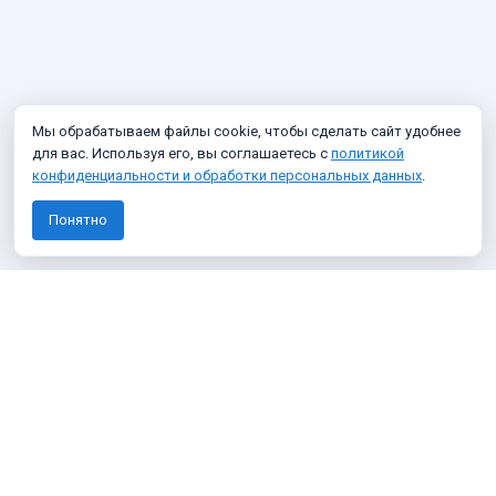
Мы обрабатываем файлы cookie, чтобы сделать сайт удобнее
для вас. Используя его, вы соглашаетесь с
политикой
конфиденциальности и обработки персональных данных
.
Понятно
Узнавайте о новых фото архива
Подписаться
Я даю согласие на
обработку персональных данных
Я согласен получать информационные и рекламные сообщения
О проекте
Политика конфиденциальности
Темы
100 фото
Викторины
Что нового