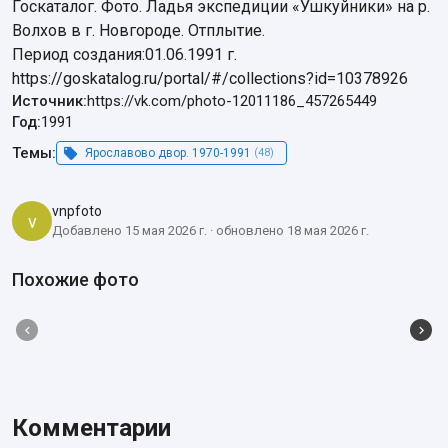
Госкаталог. Фото. Ладья экспедиции «Ушкуйники» на р. 
Волхов в г. Новгороде. Отплытие.

Период создания:01.06.1991 г.

https://goskatalog.ru/portal/#/collections?id=10378926
Источник:
https://vk.com/photo-12011186_457265449
Год:
1991
Темы:
Ярославово двор. 1970-1991
(48)
vnpfoto
v
Добавлено 15 мая 2026 г. · обновлено 18 мая 2026 г.
Похожие фото
Комментарии