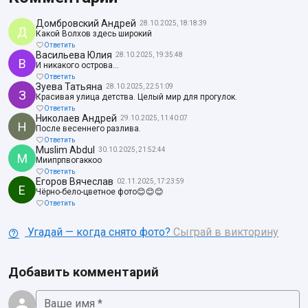
Домбровский Андрей
28.10.2025, 18:18:39
Д
Какой Волхов здесь широкий
Ответить
Васильева Юлия
28.10.2025, 19:35:48
В
И никакого острова...
Ответить
Зуева Татьяна
28.10.2025, 22:51:09
З
Красивая улица детства. Целый мир для прогулок.
Ответить
Николаев Андрей
29.10.2025, 11:40:07
Н
После весеннего разлива.
Ответить
Muslim Abdul
30.10.2025, 21:52:44
M
Миипрпвогаккоо
Ответить
Егоров Вячеслав
02.11.2025, 17:23:59
Е
Чёрно-бело-цветное фото😊😊😊
Ответить
Угадай — когда снято фото?
Сыграй в викторину
Добавить комментарий
Ваше имя *