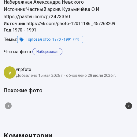
Набережная Александра Невского

Источник:Частный архив Кузьмичёва О.И.

https://pastvu.com/p/2473350
Источник:
https://vk.com/photo-12011186_457268209
Год:
1970
-
1991
Темы:
Торговая стор. 1970 - 1991
(99)
Что на фото:
Набережная
vnpfoto
v
Добавлено 15 мая 2026 г. · обновлено 28 июля 2026 г.
Похожие фото
Комментарии