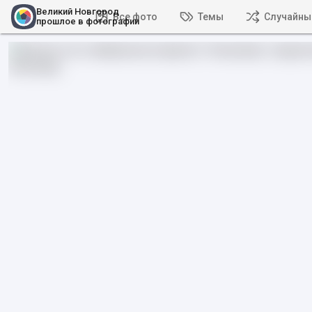
Великий Новгород
Все фото
Темы
Случайны
прошлое в фотографии