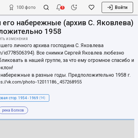
100 фото
Войти
1
 его набережные (архив С. Яковлева)
оложительно 1958
ИТЬ ИЗМЕНЕНИЯ
его личного архива господина С. Яковлева 
com/id778506394). Все снимки Сергей Яковлев любезно 
ликовать в нашей группе, за что ему огромное спасибо и 
клон!

 набережные в разные годы. Предположительно 1958 г.
ps://vk.com/photo-12011186_457268955
овая стор. 1954 - 1969
(94)
река Волхов