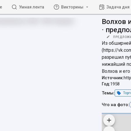
е
Умная лента
Викторины
Задача дня
Волхов и
· предп
ПРЕДЛОЖ
Из обширнейш
(https://vk.
разрешил пуб
нижайший по
Волхов и его
Источник:
htt
Год:
1958
Темы:
Торг
Что на фото: