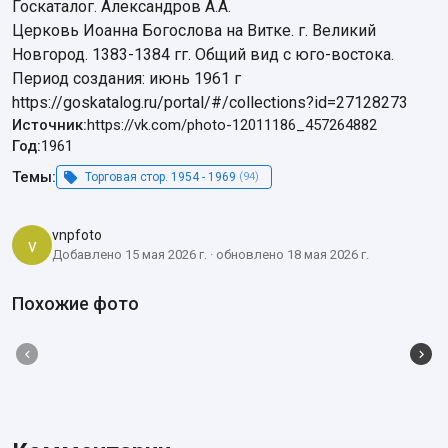
Госкаталог. Александров А.А.

Церковь Иоанна Богослова на Витке. г. Великий 
Новгород. 1383-1384 гг. Общий вид с юго-востока.

Период создания: июнь 1961 г

https://goskatalog.ru/portal/#/collections?id=27128273
Источник:
https://vk.com/photo-12011186_457264882
Год:
1961
Темы:
Торговая стор. 1954 - 1969
(94)
vnpfoto
v
Добавлено 15 мая 2026 г. · обновлено 18 мая 2026 г.
Похожие фото