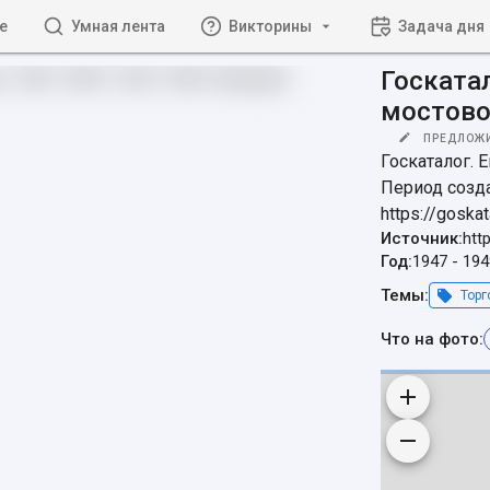
е
Умная лента
Викторины
Задача дня
Госката
мостово
ПРЕДЛОЖ
Госкаталог. 
Период создан
https://goska
Источник:
htt
Год:
1947
-
194
Темы:
Торг
Что на фото: