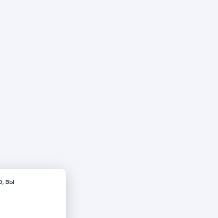
о, вы
.