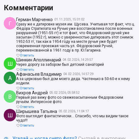
Комментарии
Герман Марченко
01.11.2025, 15:01:02
Г
Сразу же к датировке музея им. Щусева. Учитывая тот факт, что ц.
Фёдора Стратилата на Ручью уже восстановлена после военных
разрушений (1951-55 гг) и тот факт, что Фёдоровский ручей уже
засыпан (1952 г), можно с уверенностью датировать этот снимок
1952-53 гг, так как в 1954 году на месте ручья уже будет
современная проезжая часть ул. Фёдоровский Ручей,
переименованной в 1961 году в пр. Ю.Гагарина.
Ответить
Шинкин Аполлинарий
04.02.2026, 14:29:57
Ш
Через дорогу за забором был детский санаторий
Ответить
Афанасьев Владимир
04.02.2026, 14:57:29
А
А за церковью был дом моего деда. Частенько в 50-60-е к нему
ходили.
Ответить
Вихров Андрей
05.02.2026, 05:58:52
В
Первый раз вижу фото со свежезасыпанным Федоровским
ручьём. Интересное фото.
Ответить
Ширышева Татьяна
05.02.2026, 11:04:17
Ш
Фото выглядит фантастически... Спасибо, что мы видим такое
чудо!!!
Ответить
Угадай — когда снято фото?
Сыграй в викторину