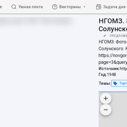
е
Умная лента
Викторины
Задача дня
НГОМЗ. 
Солунско
ПРЕДЛОЖ
НГОМЗ. Фотог
Солунского. К
https://novgo
page=3&quer
Источник:
htt
Год:
1948
Темы:
Торг