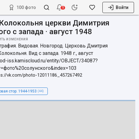
100 фото
Войти
1
Колокольня церкви Димитрия
го с запада · август 1948
ИТЬ ИЗМЕНЕНИЯ
рафия. Видовая. Новгород. Церковь Дмитрия 
олокольня. Вид с запада. 1948 г., август

rod-iss.kamiscloud.ru/entity/OBJECT/34087?
y=фото%20солунского&index=103
ps://vk.com/photo-12011186_457267492
овая стор. 1944-1953
(44)