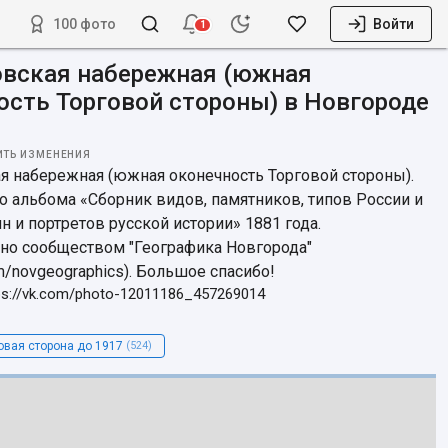
100 фото
Войти
1
вская набережная (южная
ость Торговой стороны) в Новгороде
ИТЬ ИЗМЕНЕНИЯ
 набережная (южная оконечность Торговой стороны). 
о альбома «Сборник видов, памятников, типов России и 
н и портретов русской истории» 1881 года. 
но сообществом "Географика Новгорода" 
om/novgeographics). Большое спасибо!
ps://vk.com/photo-12011186_457269014
овая сторона до 1917
(524)