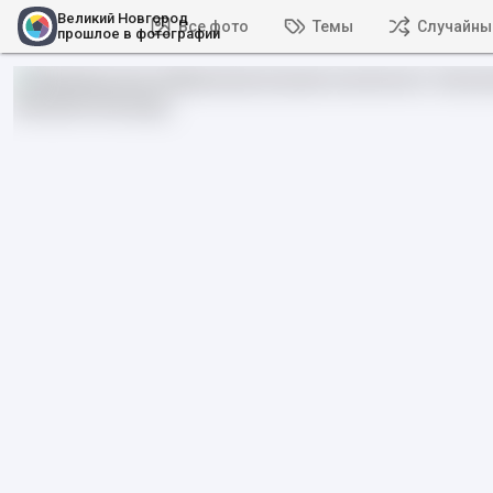
Великий Новгород
Все фото
Темы
Случайны
прошлое в фотографии