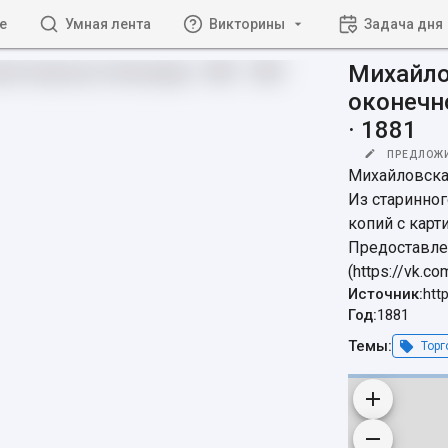
е
Умная лента
Викторины
Задача дня
Михайло
оконечн
· 1881
ПРЕДЛОЖ
Михайловская
Из старинног
копий с карти
Предоставле
(https://vk.c
Источник:
htt
Год:
1881
Темы:
Торг