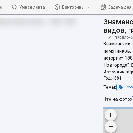
е
Умная лента
Викторины
Задача дня
Знаменс
видов, 
ПРЕДЛОЖ
Знаменский с
памятников, 
истории» 188
Новгорода". 
Источник:
htt
Год:
1881
Темы:
Торг
Что на фото: