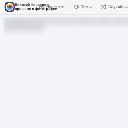
Великий Новгород
Все фото
Темы
Случайны
прошлое в фотографии