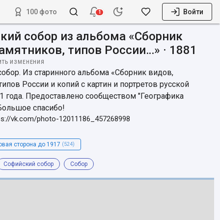
100 фото
Войти
1
кий собор из альбома «Сборник
памятников, типов России…» · 1881
ИТЬ ИЗМЕНЕНИЯ
обор. Из старинного альбома «Сборник видов, 
типов России и копий с картин и портретов русской 
1 года. Предоставлено сообществом "Географика 
Большое спасибо!
ps://vk.com/photo-12011186_457268998
овая сторона до 1917
(524)
Софийский собор
Собор