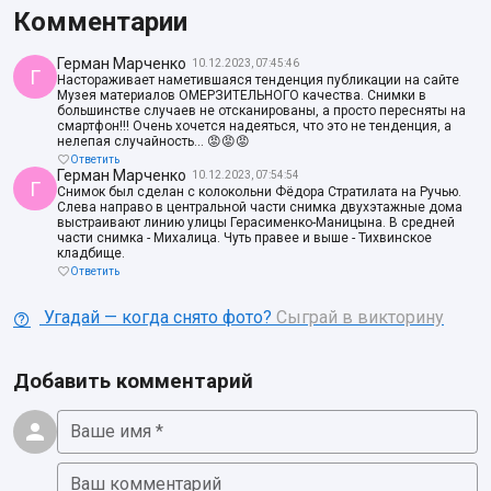
Комментарии
Герман Марченко
10.12.2023, 07:45:46
Г
Настораживает наметившаяся тенденция публикации на сайте
Музея материалов ОМЕРЗИТЕЛЬНОГО качества. Снимки в
большинстве случаев не отсканированы, а просто пересняты на
смартфон!!! Очень хочется надеяться, что это не тенденция, а
нелепая случайность... 😡😡😡
Ответить
Герман Марченко
10.12.2023, 07:54:54
Г
Снимок был сделан с колокольни Фёдора Стратилата на Ручью.
Слева направо в центральной части снимка двухэтажные дома
выстраивают линию улицы Герасименко-Маницына. В средней
части снимка - Михалица. Чуть правее и выше - Тихвинское
кладбище.
Ответить
Угадай — когда снято фото?
Сыграй в викторину
Добавить комментарий
Ваше имя *
Ваш комментарий