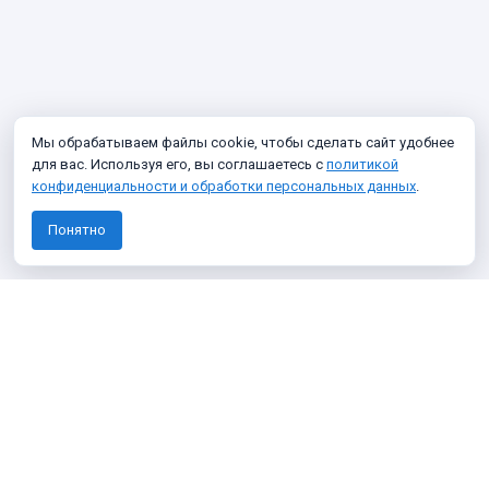
Мы обрабатываем файлы cookie, чтобы сделать сайт удобнее
для вас. Используя его, вы соглашаетесь с
политикой
конфиденциальности и обработки персональных данных
.
Понятно
Узнавайте о новых фото архива
Подписаться
Я даю согласие на
обработку персональных данных
Я согласен получать информационные и рекламные сообщения
О проекте
Политика конфиденциальности
Темы
100 фото
Викторины
Что нового