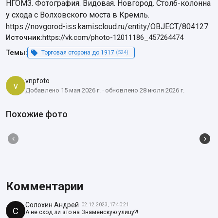
НГОМЗ. Фотография. Видовая. Новгород. Столб-колонна 
у схода с Волховского моста в Кремль. 

https://novgorod-iss.kamiscloud.ru/entity/OBJECT/804127
Источник:
https://vk.com/photo-12011186_457264474
Темы:
Торговая сторона до 1917
(524)
vnpfoto
v
Добавлено 15 мая 2026 г. · обновлено 28 июля 2026 г.
Похожие фото
Комментарии
Солохин Андрей
02.12.2023, 17:40:21
С
А не сход ли это на Знаменскую улицу?!