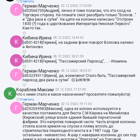
Ответить
Герман Марченко
02.12.2023, 17:50:39
Г
[id33566705|Андрей], лично я тоже полагаю, что это сход на
Торговую сторону. На плакате смог разобрать только "Волхов..."
и "Два раза в сутки". На щите на колонне написано "Отстроен
1830 (?) года в царствование Императора Николая Первого".
Как-то так...
Кибина Ирина
05.12.2023, 16:44:42
К
[id5014218|Герман], на заднем фоне поворот Волхова налево
и Антоново
Кибина Ирина
05.12.2023, 18:21:59
К
[id5014218|Герман], "Пассажирский Пароход", ... - Ильмень
Герман Марченко
05.12.2023, 18:23:37
Г
[id53239311|Ирина], да, возможно! Стало быть, "Пассажирский
пароход два раза в сутки". 😊👍🌺🌺🌺
Кораблев Максим
02.12.2023, 17:57:49
К
что с ними стало и какое назначение? просветите пожалуйста)
Ответить
Герман Марченко
02.12.2023, 19:11:30
Г
[id292059983|Максим], одна из колонн используется в
качестве постамента для бюста С.М.Кирова на Михайлова
(Кировской) улице возле здания бывшей перчаточной
фабрики. Это напротив пожарной части. Часть второй колонны
стояла возле кремля на спуске к пляжу вплоть до
строительства пешеходного моста в в 1987 году. Где
остальные - неизвестно. А шар с навершия колонны до сих пор
лежит в воде между мостом и "Фрегатом" на Торговой