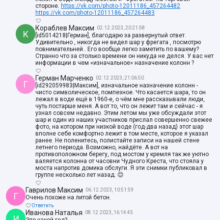
стороне.
https://vk.com/photo-12011186_457264482
https://vk.com/photo-12011186_457264483
Кораблев Максим
02.12.2023, 20:21:58
К
[id5014218|Герман], благодарю за развернутый ответ.
Удивительно , никогда не видел шар у фрегата , посмотрю
повнимательней.. Его вообще легко заметить по вашему?
Странно что за столько времени он никуда не делся. У вас нет
информации в чем «изначальное» назначение колонн ?
Герман Марченко
02.12.2023, 21:06:50
Г
[id292059983|Максим], изначальное назначение колонн -
чисто символическое, помпезное. Что касается шара, то он
лежал в воде ещё в 1960-е, о чём мне рассказывали люди,
чуть постарше меня. А вот то, что он лежит там и сейчас - я
узнал совсем недавно. Этим летом мы уже обсуждали этот
шар и один из наших участников прислал совершенно свежее
фото, на котором при низкой воде (год-два назад) этот шар
вполне себе комфортно лежит в том месте, которое я указал
ранее. Не поленитесь, полистайте записи на нашей стене
летнего периода. Возможно, найдёте. А вот на
противоположном берегу, под мостом у кремля так же уютно
валяется колонна от часовни Чудного Креста, что стояла у
моста напротив домика обслуги. Я эти снимки публиковал в
группе несколько лет назад. 😊
Гаврилов Максим
06.12.2023, 10:51:59
Г
Очень похоже на литой бетон.
Ответить
Иванова Наталья
08.12.2023, 16:14:45
И