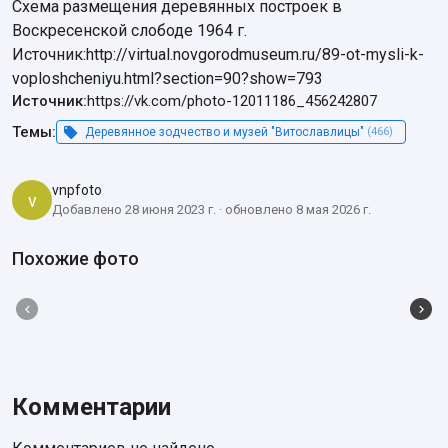
Схема размещения деревянных построек в 
Воскресенской слободе 1964 г.

Источник:http://virtual.novgorodmuseum.ru/89-ot-mysli-k-
voploshcheniyu.html?section=90?show=793
Источник:
https://vk.com/photo-12011186_456242807
Темы:
Деревянное зодчество и музей "Витославлицы"
(466)
vnpfoto
v
Добавлено 28 июня 2023 г. · обновлено 8 мая 2026 г.
Похожие фото
Комментарии