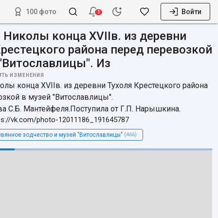
100 фото
Войти
1
 Николы конца XVIIв. из деревни
Крестецкого района перед перевозкой
 "Витославлицы". Из
ИТЬ ИЗМЕНЕНИЯ
лы конца XVIIв. из деревни Тухоля Крестецкого района 
зкой в музей "Витославлицы".

а С.Б. Мантейфеля.Поступила от Г.П. Нарышкина.
ps://vk.com/photo-12011186_191645787
вянное зодчество и музей "Витославлицы"
(466)