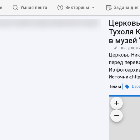
е
Умная лента
Викторины
Задача дня
Церковь
Тухоля 
в музей
ПРЕДЛОЖ
Церковь Нико
перед перево
Из фотоархив
Источник:
htt
Темы:
Дере