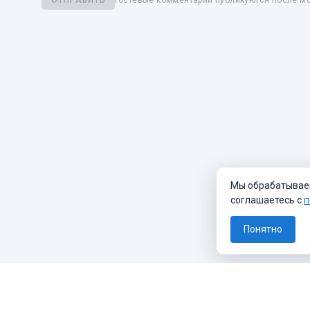
ОТПРАВИТЬ
Гостевые комментарии публикуются после м
Мы обрабатываем 
соглашаетесь с
п
Понятно
Узнавайте о новых фото архива
О проек