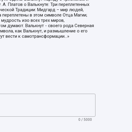
 А. Платов о Валькнуте: Три переплетенных
ческой Традиции: Мидгард – мир людей,
а переплетены в этом символе Отца Магии;
и мудрость изо всех трех миров,
ом думают. Валькнут - своего рода Северная
вола, как Валькнут, и размышление о его
огут вести к самотрансформации…»
0 / 5000