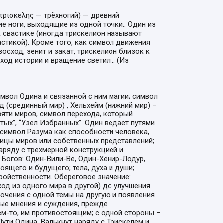
. τρισκελης — трёхногий) — древний
е ноги, выходящие из одной точки.. Один из
к свастике (иногда трискелион называют
астикой). Кроме того, как символ движения
сход, зенит и закат, трискелион близок к
ход истории и вращение светил... (Из
вол Одина и связанной с ним магии; символ
д (срединный мир) , Хельхейм (нижний мир) –
вяти миров, символ перехода, который
тых”, “Узел Избранных”. Один ведает путями
; символ Разума как способности человека,
ицы миров или собственных представлений;
наряду с трехмерной конструкцией и
 Богов: Один-Вили-Ве, Один-Хёнир-Лодур,
ящего и будущего; тела, духа и души;
ройственности. Обереговое значение:
ход из одного мира в другой) до улучшения
ючения с одной темы на другую и появления
ые мнения и суждения, прежде
м-то, им противостоящим; с одной стороны –
Пути Одина. Валькнут наряду с Трискелем и