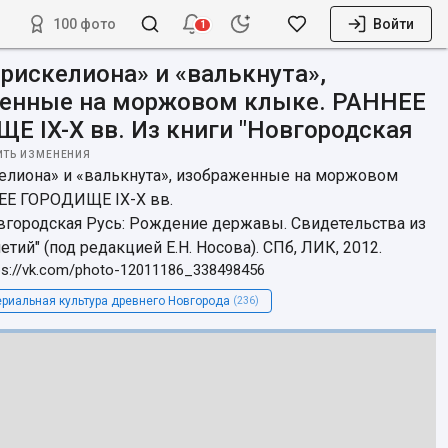
100 фото
Войти
1
трискелиона» и «валькнута»,
енные на моржовом клыке. РАННЕЕ
Е IX-X вв. Из книги "Новгородская
ИТЬ ИЗМЕНЕНИЯ
елиона» и «валькнута», изображенные на моржовом 
ЕЕ ГОРОДИЩЕ IX-X вв. 

вгородская Русь: Рождение державы. Свидетельства из 
етий" (под редакцией Е.Н. Носова). СПб, ЛИК, 2012.
ps://vk.com/photo-12011186_338498456
риальная культура древнего Новгорода
(236)