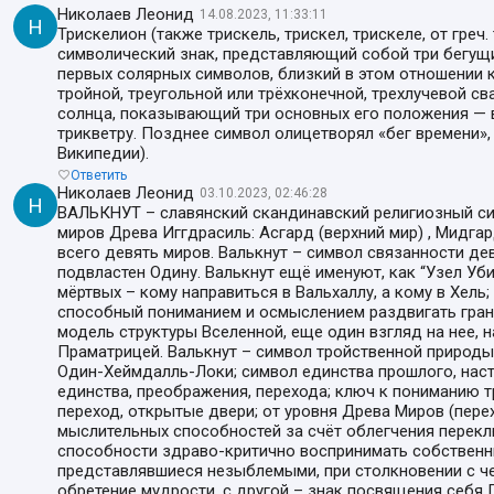
Николаев Леонид
14.08.2023, 11:33:11
Н
Трискелион (также трискель, трискел, трискеле, от греч
символический знак, представляющий собой три бегущи
первых солярных символов, близкий в этом отношении 
тройной, треугольной или трёхконечной, трехлучевой св
солнца, показывающий три основных его положения — во
трикветру. Позднее символ олицетворял «бег времени», 
Википедии).
Ответить
Николаев Леонид
03.10.2023, 02:46:28
Н
ВАЛЬКНУТ – славянский скандинавский религиозный сим
миров Древа Иггдрасиль: Асгард (верхний мир) , Мидгар
всего девять миров. Валькнут – символ связанности де
подвластен Одину. Валькнут ещё именуют, как “Узел Уби
мёртвых – кому направиться в Вальхаллу, а кому в Хель
способный пониманием и осмыслением раздвигать гран
модель структуры Вселенной, еще один взгляд на нее, 
Праматрицей. Валькнут – символ тройственной природы
Один-Хеймдалль-Локи; символ единства прошлого, насто
единства, преображения, перехода; ключ к пониманию т
переход, открытые двери; от уровня Древа Миров (пере
мыслительных способностей за счёт облегчения перекл
способности здраво-критично воспринимать собственн
представлявшиеся незыблемыми, при столкновении с че
обретение мудрости, с другой – знак посвящения себя 