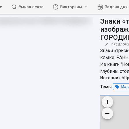
е
Умная лента
Викторины
Задача дня
Знаки «
изображ
ГОРОДИЩ
ПРЕДЛОЖ
Знаки «триск
клыке. РАНН
Из книги "Но
глубины стол
Источник:
htt
Темы:
Мате