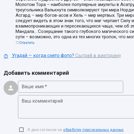
Молотом Тора – наиболее популярные амулеты в Асатру.
треугольника Валькнута символизируют три мира Норди
Асгард – мир богов-асов и Хель – мир мертвых. Три мир
следует видеть в этом знак того, что маг черпает Силу 
взаимопроникающих и пересекающихся чаще, чем об эт
Мандала… Созерцание такого глубокого магического сим
сути – возможно, это одна из тех многих тропок, что м
Ответить
Угадай — когда снято фото?
Сыграй в викторину
Добавить комментарий
Ваше имя *
Ваш комментарий
Я даю согласие на
обработку персональных данных