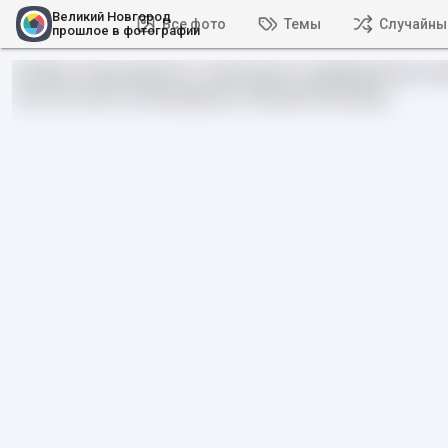
Великий Новгород
Все фото
Темы
Случайны
прошлое в фотографии