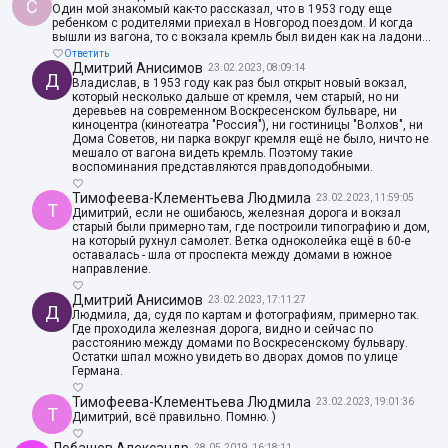
С
Один мой знакомый как-то рассказал, что в 1953 году еще
ребенком с родителями приехал в Новгород поездом. И когда
вышли из вагона, то с вокзала кремль был виден как на ладони...
Ответить
Дмитрий Анисимов
23.02.2023, 08:09:14
Д
Владислав, в 1953 году как раз был открыт новый вокзал,
который несколько дальше от кремля, чем старый, но ни
деревьев на современном Воскресенском бульваре, ни
киноцентра (кинотеатра "Россия"), ни гостиницы "Волхов", ни
Дома Советов, ни парка вокруг кремля ещё не было, ничто не
мешало от вагона видеть кремль. Поэтому такие
воспоминания представляются правдоподобными.
Тимофеева-Клементьева Людмила
23.02.2023, 11:59:05
Т
Димитрий, если не ошибаюсь, железная дорога и вокзал
старый были примерно там, где построили типографию и дом,
на который рухнул самолет. Ветка одноколейка ещё в 60-е
оставалась - шла от проспекта между домами в южное
направление.
Дмитрий Анисимов
23.02.2023, 17:11:27
Д
Людмила, да, судя по картам и фотографиям, примерно так.
Где проходила железная дорога, видно и сейчас по
расстоянию между домами по Воскресенскому бульвару.
Остатки шпал можно увидеть во дворах домов по улице
Германа.
Тимофеева-Клементьева Людмила
23.02.2023, 19:01:36
Т
Димитрий, всё правильно. Помню. )
28.05.2019, 16:18:11