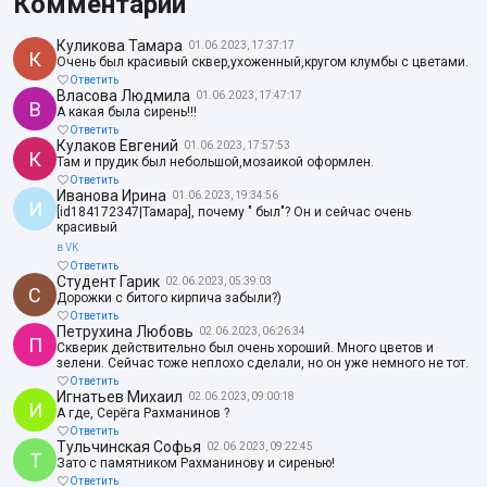
Комментарии
Куликова Тамара
01.06.2023, 17:37:17
К
Очень был красивый сквер,ухоженный,кругом клумбы с цветами.
Ответить
Власова Людмила
01.06.2023, 17:47:17
В
А какая была сирень!!!
Ответить
Кулаков Евгений
01.06.2023, 17:57:53
К
Там и прудик был небольшой,мозаикой оформлен.
Ответить
Иванова Ирина
01.06.2023, 19:34:56
И
[id184172347|Тамара], почему " был"? Он и сейчас очень
красивый
в VK
Ответить
Студент Гарик
02.06.2023, 05:39:03
С
Дорожки с битого кирпича забыли?)
Ответить
Петрухина Любовь
02.06.2023, 06:26:34
П
Скверик действительно был очень хороший. Много цветов и
зелени. Сейчас тоже неплохо сделали, но он уже немного не тот.
Ответить
Игнатьев Михаил
02.06.2023, 09:00:18
И
А где, Серёга Рахманинов ?
Ответить
Тульчинская Софья
02.06.2023, 09:22:45
Т
Зато с памятником Рахманинову и сиренью!
Ответить