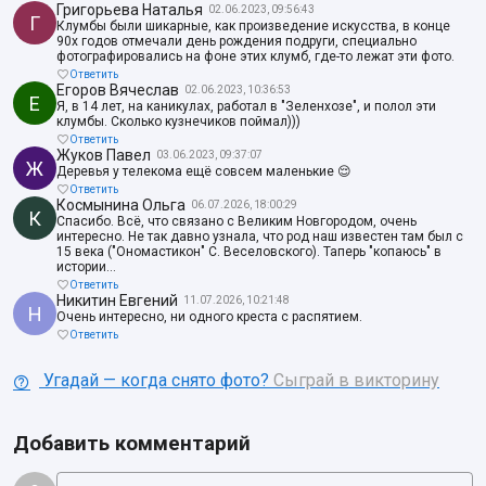
Григорьева Наталья
02.06.2023, 09:56:43
Г
Клумбы были шикарные, как произведение искусства, в конце
90х годов отмечали день рождения подруги, специально
фотографировались на фоне этих клумб, где-то лежат эти фото.
Ответить
Егоров Вячеслав
02.06.2023, 10:36:53
Е
Я, в 14 лет, на каникулах, работал в "Зеленхозе", и полол эти
клумбы. Сколько кузнечиков поймал)))
Ответить
Жуков Павел
03.06.2023, 09:37:07
Ж
Деревья у телекома ещё совсем маленькие 😌
Ответить
Космынина Ольга
06.07.2026, 18:00:29
К
Спасибо. Всё, что связано с Великим Новгородом, очень
интересно. Не так давно узнала, что род наш известен там был с
15 века ("Ономастикон" С. Веселовского). Таперь "копаюсь" в
истории...
Ответить
Никитин Евгений
11.07.2026, 10:21:48
Н
Очень интересно, ни одного креста с распятием.
Ответить
Угадай — когда снято фото?
Сыграй в викторину
Добавить комментарий