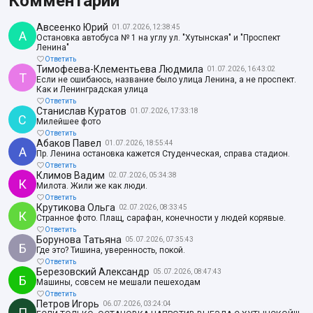
Комментарии
Авсеенко Юрий
01.07.2026, 12:38:45
А
Остановка автобуса № 1 на углу ул. "Хутынская" и "Проспект
Ленина"
Ответить
Тимофеева-Клементьева Людмила
01.07.2026, 16:43:02
Т
Если не ошибаюсь, название было улица Ленина, а не проспект.
Как и Ленинградская улица
Ответить
Станислав Куратов
01.07.2026, 17:33:18
С
Милейшее фото
Ответить
Абаков Павел
01.07.2026, 18:55:44
А
Пр. Ленина остановка кажется Студенческая, справа стадион.
Ответить
Климов Вадим
02.07.2026, 05:34:38
К
Милота. Жили же как люди.
Ответить
Крутикова Ольга
02.07.2026, 08:33:45
К
Странное фото. Плащ, сарафан, конечности у людей корявые.
Ответить
Борунова Татьяна
05.07.2026, 07:35:43
Б
Где это? Тишина, уверенность, покой.
Ответить
Березовский Александр
05.07.2026, 08:47:43
Б
Машины, совсем не мешали пешеходам
Ответить
Петров Игорь
06.07.2026, 03:24:04
П