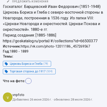
ПРЕДЛОЖИТЬ ИЗМЕНЕНИЯ
Госкаталог. Барщевский Иван Федорович (1851-1948)

Церковь Бориса и Глеба с северо-восточной стороны в 
Новгороде, построенная в 1536 году. Из папки VIII: 
«Церкви Новгорода и окрестностей. Церкви Пскова и 
окрестностей». 1880-е гг.

Период создания: [1885-1886]

https://goskatalog.ru/portal/#/collections?id=66500377
Источник:
https://vk.com/photo-12011186_457269567
Год:
1880
-
1889
Темы:
Церковь Бориса и Глеба
(78)
Торговая сторона до 1917
(524)
Что на фото:
vnpfoto
v
Добавлено 26 июня 2026 г. · обновлено 28 июля 2026 г.