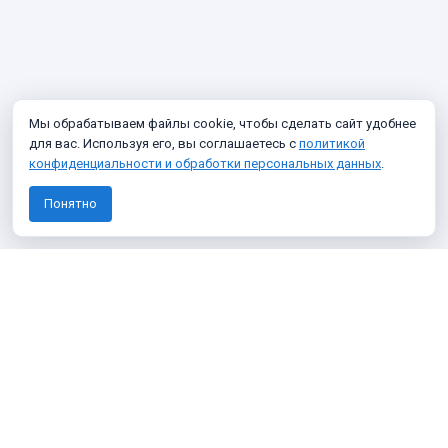
Мы обрабатываем файлы cookie, чтобы сделать сайт удобнее
для вас. Используя его, вы соглашаетесь с
политикой
конфиденциальности и обработки персональных данных
.
Понятно
Узнавайте о новых фото архива
Подписаться
Я даю согласие на
обработку персональных данных
Я согласен получать информационные и рекламные сообщения
О проекте
Политика конфиденциальности
Темы
100 фото
Викторины
Что нового