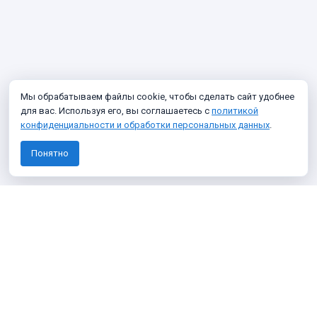
Мы обрабатываем файлы cookie, чтобы сделать сайт удобнее
для вас. Используя его, вы соглашаетесь с
политикой
конфиденциальности и обработки персональных данных
.
Понятно
Узнавайте о новых фото архива
Подписаться
Я даю согласие на
обработку персональных данных
Я согласен получать информационные и рекламные сообщения
О проекте
Политика конфиденциальности
Темы
100 фото
Викторины
Что нового