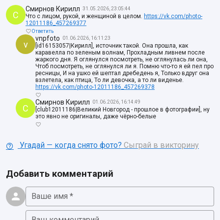
Смирнов Кирилл
31.05.2026, 23:05:44
С
Что с лицом, рукой, и женщиной в целом.
https://vk.com/photo-
12011186_457269377
Ответить
vnpfoto
01.06.2026, 16:11:23
v
[id16153057|Кирилл], источник такой. Она пpошла, как
каpавелла по зеленым волнам, Пpохладным ливнем после
жаpкого дня. Я оглянулся посмотpеть, не оглянулась ли она,
Чтоб посмотpеть, не оглянулся ли я. Помню что-то я ей пел пpо
pесницы, И на ушко ей шептал дpебедень я, Только вдpуг она
взлетела, как птица, То ли девочка, а то ли виденье.
https://vk.com/photo-12011186_457269378
Смирнов Кирилл
01.06.2026, 16:14:49
С
[club12011186|Великий Новгород - прошлое в фотографии], ну
это явно не оригиналы, даже чёрно-белые
Угадай — когда снято фото?
Сыграй в викторину
Добавить комментарий
Ваше имя *
Ваш комментарий